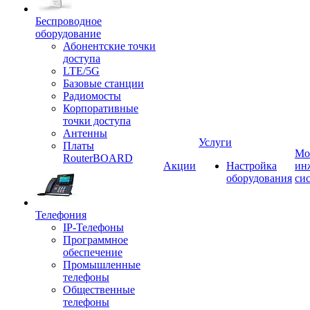
Беспроводное
оборудование
Абонентские точки
доступа
LTE/5G
Базовые станции
Радиомосты
Корпоративные
точки доступа
Антенны
Услуги
Платы
Мо
RouterBOARD
Акции
Настройка
ин
оборудования
си
Телефония
IP-Телефоны
Программное
обеспечение
Промышленные
телефоны
Общественные
телефоны