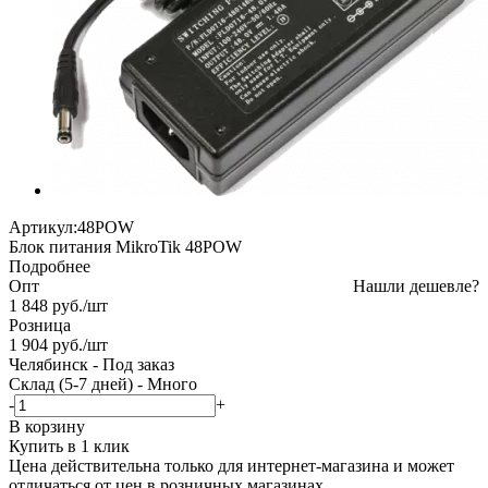
Артикул:
48POW
Блок питания MikroTik 48POW
Подробнее
Опт
Нашли дешевле?
1 848
руб.
/шт
Розница
1 904
руб.
/шт
Челябинск
-
Под заказ
Склад (5-7 дней)
-
Много
-
+
В корзину
Купить в 1 клик
Цена действительна только для интернет-магазина и может
отличаться от цен в розничных магазинах