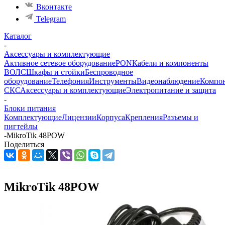
Вконтакте
Telegram
Каталог
-
Аксессуары и комплектующие
Активное сетевое оборудование
PON
Кабели и компоненты
ВОЛС
Шкафы и стойки
Беспроводное
оборудование
Телефония
Инструменты
Видеонаблюдение
Компо
СКС
Аксессуары и комплектующие
Электропитание и защита
-
Блоки питания
Комплектующие
Лицензии
Корпуса
Крепления
Разъемы и
пигтейлы
-
MikroTik 48POW
Поделиться
MikroTik 48POW