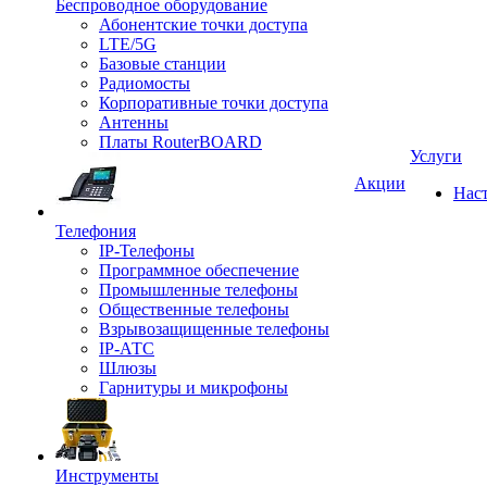
Беспроводное оборудование
Абонентские точки доступа
LTE/5G
Базовые станции
Радиомосты
Корпоративные точки доступа
Антенны
Платы RouterBOARD
Услуги
Акции
Нас
Телефония
IP-Телефоны
Программное обеспечение
Промышленные телефоны
Общественные телефоны
Взрывозащищенные телефоны
IP-АТС
Шлюзы
Гарнитуры и микрофоны
Инструменты