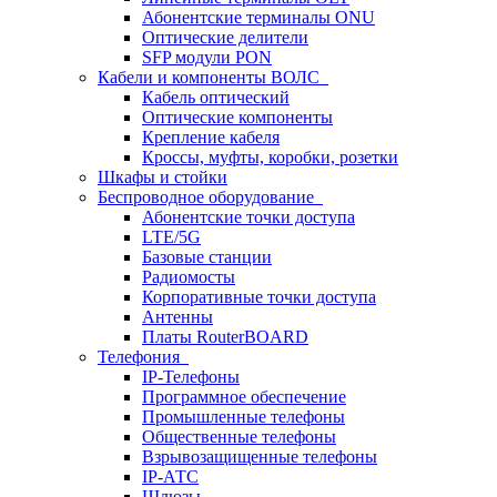
Абонентские терминалы ONU
Оптические делители
SFP модули PON
Кабели и компоненты ВОЛС
Кабель оптический
Оптические компоненты
Крепление кабеля
Кроссы, муфты, коробки, розетки
Шкафы и стойки
Беспроводное оборудование
Абонентские точки доступа
LTE/5G
Базовые станции
Радиомосты
Корпоративные точки доступа
Антенны
Платы RouterBOARD
Телефония
IP-Телефоны
Программное обеспечение
Промышленные телефоны
Общественные телефоны
Взрывозащищенные телефоны
IP-АТС
Шлюзы