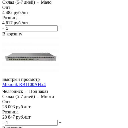
Склад (5-7 дней)
-
Мало
Опт
4 482
руб.
/шт
Розница
4 617
руб.
/шт
-
+
В корзину
Быстрый просмотр
Mikrotik RB1100AHx4
Челябинск
-
Под заказ
Склад (5-7 дней)
-
Много
Опт
28 003
руб.
/шт
Розница
28 847
руб.
/шт
-
+