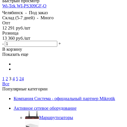
Быстрый просмотр
Wi-Tek WI-PS309GF-O
Челябинск
-
Под заказ
Склад (5-7 дней)
-
Много
Опт
12 291
руб.
/шт
Розница
13 360
руб.
/шт
-
+
В корзину
Показать еще
1
2
3
4
5
24
Все
Популярные категории
Компания Система - официальный партнер Mikrotik
Активное сетевое оборудование
Маршрутизаторы