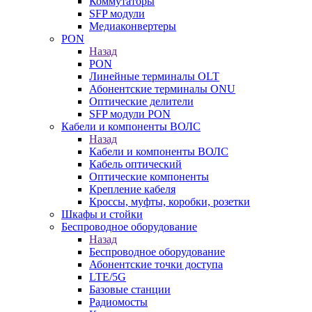
Коммутаторы
SFP модули
Медиаконвертеры
PON
Назад
PON
Линейные терминалы OLT
Абонентские терминалы ONU
Оптические делители
SFP модули PON
Кабели и компоненты ВОЛС
Назад
Кабели и компоненты ВОЛС
Кабель оптический
Оптические компоненты
Крепление кабеля
Кроссы, муфты, коробки, розетки
Шкафы и стойки
Беспроводное оборудование
Назад
Беспроводное оборудование
Абонентские точки доступа
LTE/5G
Базовые станции
Радиомосты