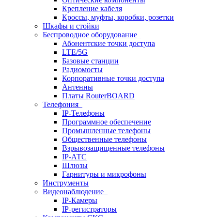
Крепление кабеля
Кроссы, муфты, коробки, розетки
Шкафы и стойки
Беспроводное оборудование
Абонентские точки доступа
LTE/5G
Базовые станции
Радиомосты
Корпоративные точки доступа
Антенны
Платы RouterBOARD
Телефония
IP-Телефоны
Программное обеспечение
Промышленные телефоны
Общественные телефоны
Взрывозащищенные телефоны
IP-АТС
Шлюзы
Гарнитуры и микрофоны
Инструменты
Видеонаблюдение
IP-Камеры
IP-регистраторы