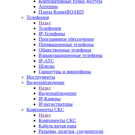
Корпоративные точки доступа
Антенны
Платы RouterBOARD
Телефония
Назад
Телефония
IP-Телефоны
Программное обеспечение
Промышленные телефоны
Общественные телефоны
Взрывозащищенные телефоны
IP-АТС
Шлюзы
Гарнитуры и микрофоны
Инструменты
Видеонаблюдение
Назад
Видеонаблюдение
IP-Камеры
IP-регистраторы
Компоненты СКС
Назад
Компоненты СКС
Кабель витая пара
Разъемы, розетки, соединители