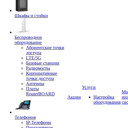
Шкафы и стойки
Беспроводное
оборудование
Абонентские точки
доступа
LTE/5G
Базовые станции
Радиомосты
Корпоративные
точки доступа
Антенны
Услуги
Платы
Мо
RouterBOARD
Акции
Настройка
ин
оборудования
си
Телефония
IP-Телефоны
Программное