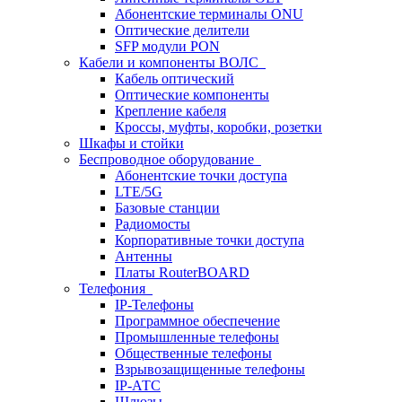
Абонентские терминалы ONU
Оптические делители
SFP модули PON
Кабели и компоненты ВОЛС
Кабель оптический
Оптические компоненты
Крепление кабеля
Кроссы, муфты, коробки, розетки
Шкафы и стойки
Беспроводное оборудование
Абонентские точки доступа
LTE/5G
Базовые станции
Радиомосты
Корпоративные точки доступа
Антенны
Платы RouterBOARD
Телефония
IP-Телефоны
Программное обеспечение
Промышленные телефоны
Общественные телефоны
Взрывозащищенные телефоны
IP-АТС
Шлюзы