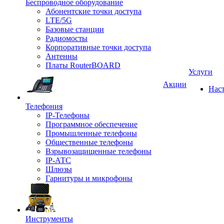
Беспроводное оборудование
Абонентские точки доступа
LTE/5G
Базовые станции
Радиомосты
Корпоративные точки доступа
Антенны
Платы RouterBOARD
Услуги
Акции
Нас
Телефония
IP-Телефоны
Программное обеспечение
Промышленные телефоны
Общественные телефоны
Взрывозащищенные телефоны
IP-АТС
Шлюзы
Гарнитуры и микрофоны
Инструменты