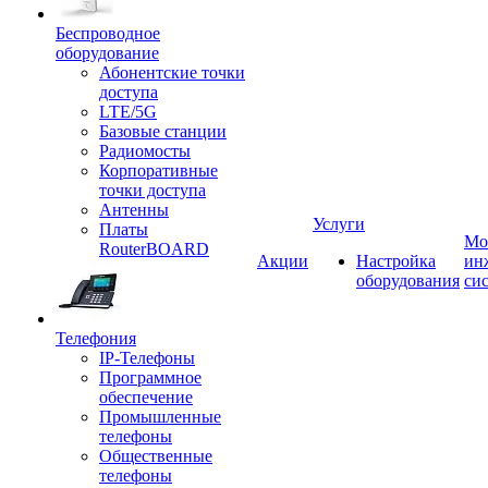
Беспроводное
оборудование
Абонентские точки
доступа
LTE/5G
Базовые станции
Радиомосты
Корпоративные
точки доступа
Антенны
Услуги
Платы
Мо
RouterBOARD
Акции
Настройка
ин
оборудования
си
Телефония
IP-Телефоны
Программное
обеспечение
Промышленные
телефоны
Общественные
телефоны