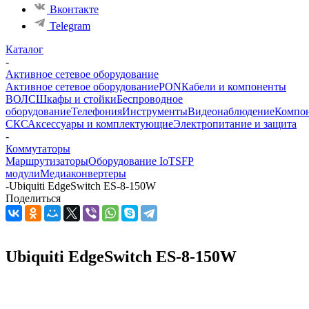
Вконтакте
Telegram
Каталог
-
Активное сетевое оборудование
Активное сетевое оборудование
PON
Кабели и компоненты
ВОЛС
Шкафы и стойки
Беспроводное
оборудование
Телефония
Инструменты
Видеонаблюдение
Компо
СКС
Аксессуары и комплектующие
Электропитание и защита
-
Коммутаторы
Маршрутизаторы
Оборудование IoT
SFP
модули
Медиаконвертеры
-
Ubiquiti EdgeSwitch ES-8-150W
Поделиться
Ubiquiti EdgeSwitch ES-8-150W