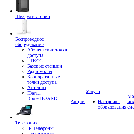
Шкафы и стойки
Беспроводное
оборудование
Абонентские точки
доступа
LTE/5G
Базовые станции
Радиомосты
Корпоративные
точки доступа
Антенны
Услуги
Платы
Мо
RouterBOARD
Акции
Настройка
ин
оборудования
си
Телефония
IP-Телефоны
Программное