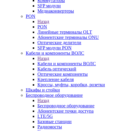
Коммутаторы
SFP модули
Медиаконвертеры
PON
Назад
PON
Линейные терминалы OLT
Абонентские терминалы ONU
Оптические делители
SFP модули PON
Кабели и компоненты ВОЛС
Назад
Кабели и компоненты ВОЛС
Кабель оптический
Оптические компоненты
Крепление кабеля
Кроссы, муфты, коробки, розетки
Шкафы и стойки
Беспроводное оборудование
Назад
Беспроводное оборудование
Абонентские точки доступа
LTE/5G
Базовые станции
Радиомосты