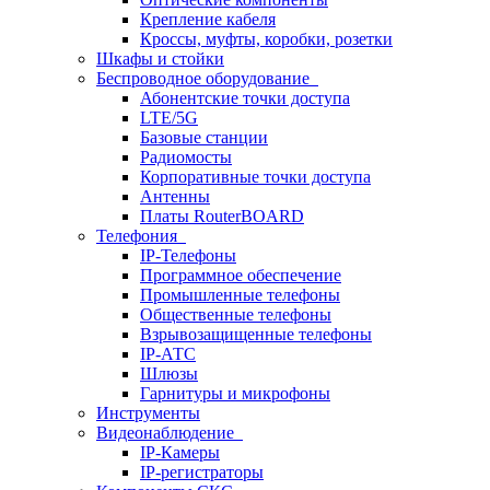
Крепление кабеля
Кроссы, муфты, коробки, розетки
Шкафы и стойки
Беспроводное оборудование
Абонентские точки доступа
LTE/5G
Базовые станции
Радиомосты
Корпоративные точки доступа
Антенны
Платы RouterBOARD
Телефония
IP-Телефоны
Программное обеспечение
Промышленные телефоны
Общественные телефоны
Взрывозащищенные телефоны
IP-АТС
Шлюзы
Гарнитуры и микрофоны
Инструменты
Видеонаблюдение
IP-Камеры
IP-регистраторы