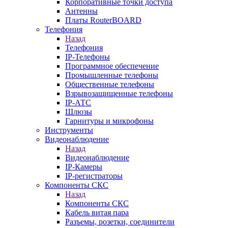
Корпоративные точки доступа
Антенны
Платы RouterBOARD
Телефония
Назад
Телефония
IP-Телефоны
Программное обеспечение
Промышленные телефоны
Общественные телефоны
Взрывозащищенные телефоны
IP-АТС
Шлюзы
Гарнитуры и микрофоны
Инструменты
Видеонаблюдение
Назад
Видеонаблюдение
IP-Камеры
IP-регистраторы
Компоненты СКС
Назад
Компоненты СКС
Кабель витая пара
Разъемы, розетки, соединители