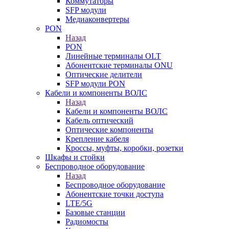
Коммутаторы
SFP модули
Медиаконвертеры
PON
Назад
PON
Линейные терминалы OLT
Абонентские терминалы ONU
Оптические делители
SFP модули PON
Кабели и компоненты ВОЛС
Назад
Кабели и компоненты ВОЛС
Кабель оптический
Оптические компоненты
Крепление кабеля
Кроссы, муфты, коробки, розетки
Шкафы и стойки
Беспроводное оборудование
Назад
Беспроводное оборудование
Абонентские точки доступа
LTE/5G
Базовые станции
Радиомосты