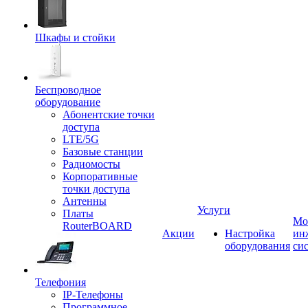
Шкафы и стойки
Беспроводное
оборудование
Абонентские точки
доступа
LTE/5G
Базовые станции
Радиомосты
Корпоративные
точки доступа
Антенны
Услуги
Платы
Мо
RouterBOARD
Акции
Настройка
ин
оборудования
си
Телефония
IP-Телефоны
Программное