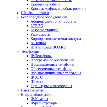
Крепление кабеля
Кроссы, муфты, коробки, розетки
Шкафы и стойки
Беспроводное оборудование
Абонентские точки доступа
LTE/5G
Базовые станции
Радиомосты
Корпоративные точки доступа
Антенны
Платы RouterBOARD
Телефония
IP-Телефоны
Программное обеспечение
Промышленные телефоны
Общественные телефоны
Взрывозащищенные телефоны
IP-АТС
Шлюзы
Гарнитуры и микрофоны
Инструменты
Видеонаблюдение
IP-Камеры
IP-регистраторы