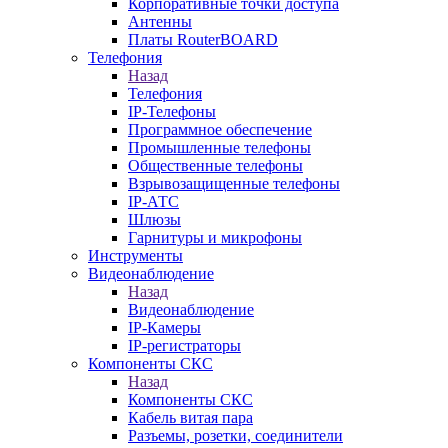
Корпоративные точки доступа
Антенны
Платы RouterBOARD
Телефония
Назад
Телефония
IP-Телефоны
Программное обеспечение
Промышленные телефоны
Общественные телефоны
Взрывозащищенные телефоны
IP-АТС
Шлюзы
Гарнитуры и микрофоны
Инструменты
Видеонаблюдение
Назад
Видеонаблюдение
IP-Камеры
IP-регистраторы
Компоненты СКС
Назад
Компоненты СКС
Кабель витая пара
Разъемы, розетки, соединители