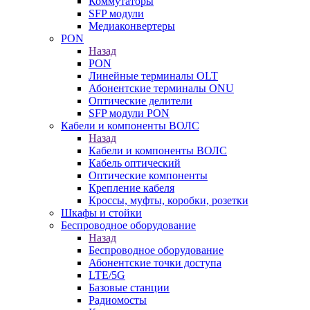
Коммутаторы
SFP модули
Медиаконвертеры
PON
Назад
PON
Линейные терминалы OLT
Абонентские терминалы ONU
Оптические делители
SFP модули PON
Кабели и компоненты ВОЛС
Назад
Кабели и компоненты ВОЛС
Кабель оптический
Оптические компоненты
Крепление кабеля
Кроссы, муфты, коробки, розетки
Шкафы и стойки
Беспроводное оборудование
Назад
Беспроводное оборудование
Абонентские точки доступа
LTE/5G
Базовые станции
Радиомосты