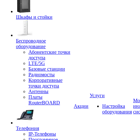
Шкафы и стойки
Беспроводное
оборудование
Абонентские точки
доступа
LTE/5G
Базовые станции
Радиомосты
Корпоративные
точки доступа
Антенны
Услуги
Платы
Мо
RouterBOARD
Акции
Настройка
ин
оборудования
си
Телефония
IP-Телефоны
Программное