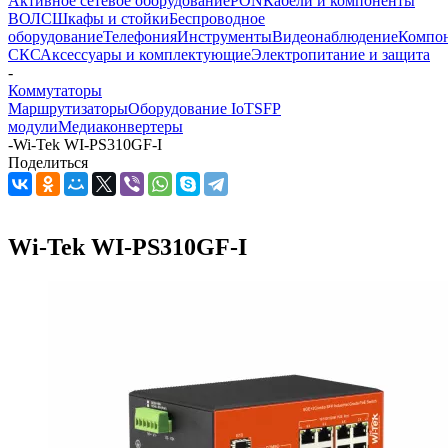
Активное сетевое оборудование
PON
Кабели и компоненты
ВОЛС
Шкафы и стойки
Беспроводное
оборудование
Телефония
Инструменты
Видеонаблюдение
Компо
СКС
Аксессуары и комплектующие
Электропитание и защита
-
Коммутаторы
Маршрутизаторы
Оборудование IoT
SFP
модули
Медиаконвертеры
-
Wi-Tek WI-PS310GF-I
Поделиться
Wi-Tek WI-PS310GF-I