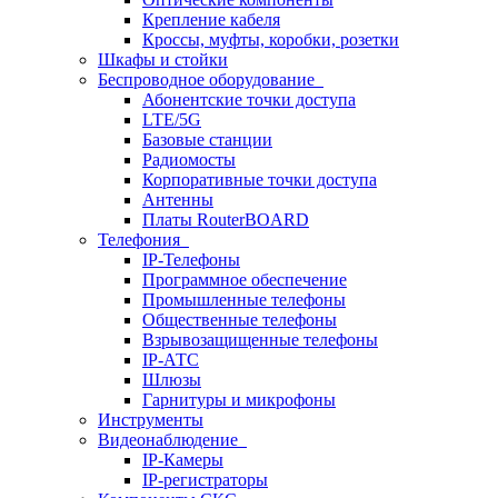
Крепление кабеля
Кроссы, муфты, коробки, розетки
Шкафы и стойки
Беспроводное оборудование
Абонентские точки доступа
LTE/5G
Базовые станции
Радиомосты
Корпоративные точки доступа
Антенны
Платы RouterBOARD
Телефония
IP-Телефоны
Программное обеспечение
Промышленные телефоны
Общественные телефоны
Взрывозащищенные телефоны
IP-АТС
Шлюзы
Гарнитуры и микрофоны
Инструменты
Видеонаблюдение
IP-Камеры
IP-регистраторы