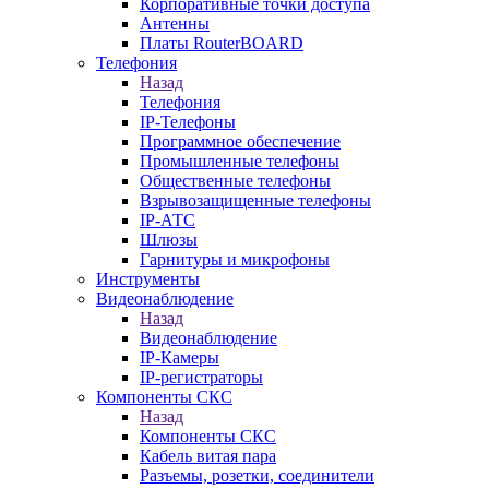
Корпоративные точки доступа
Антенны
Платы RouterBOARD
Телефония
Назад
Телефония
IP-Телефоны
Программное обеспечение
Промышленные телефоны
Общественные телефоны
Взрывозащищенные телефоны
IP-АТС
Шлюзы
Гарнитуры и микрофоны
Инструменты
Видеонаблюдение
Назад
Видеонаблюдение
IP-Камеры
IP-регистраторы
Компоненты СКС
Назад
Компоненты СКС
Кабель витая пара
Разъемы, розетки, соединители