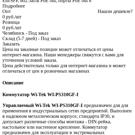
Eth/SFP, 802.3af/at PoE out, порты PoE out 8
Подробнее
Опт
Нашли дешевле?
0
руб.
/шт
Розница
0
руб.
/шт
Челябинск
-
Под заказ
Склад (5-7 дней)
-
Под заказ
Заказать
Цена на заказные позиции может отличаться от цены
интернет-магазина. Наши менеджеры свяжутся с вами для
уточнения условий заказа.
Цена действительна только для интернет-магазина и может
отличаться от цен в розничных магазинах
Описание
Коммутатор Wi-Tek WI-PS310GF-I
Управляемый Wi-Tek WI-PS310GF-I
предназначен для для
применения в индустриальных сетях предприятий. Выполнен
в надежном металлическом корпусе, стандарта IP30, и
допускает различные способы монтажа - DIN-рейка,
настольное или настенное крепление. Коммутатор
предназначен для эксплуатации в экстремальных