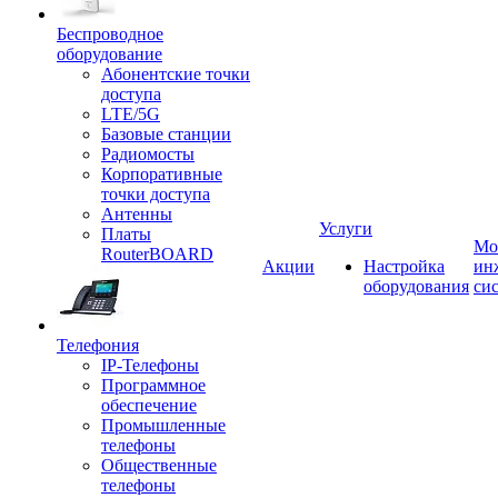
Беспроводное
оборудование
Абонентские точки
доступа
LTE/5G
Базовые станции
Радиомосты
Корпоративные
точки доступа
Антенны
Услуги
Платы
Мо
RouterBOARD
Акции
Настройка
ин
оборудования
си
Телефония
IP-Телефоны
Программное
обеспечение
Промышленные
телефоны
Общественные
телефоны