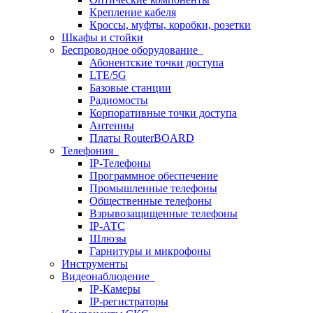
Крепление кабеля
Кроссы, муфты, коробки, розетки
Шкафы и стойки
Беспроводное оборудование
Абонентские точки доступа
LTE/5G
Базовые станции
Радиомосты
Корпоративные точки доступа
Антенны
Платы RouterBOARD
Телефония
IP-Телефоны
Программное обеспечение
Промышленные телефоны
Общественные телефоны
Взрывозащищенные телефоны
IP-АТС
Шлюзы
Гарнитуры и микрофоны
Инструменты
Видеонаблюдение
IP-Камеры
IP-регистраторы