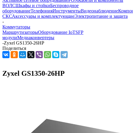
Активное сетевое оборудование
PON
Кабели и компоненты
ВОЛС
Шкафы и стойки
Беспроводное
оборудование
Телефония
Инструменты
Видеонаблюдение
Компо
СКС
Аксессуары и комплектующие
Электропитание и защита
-
Коммутаторы
Маршрутизаторы
Оборудование IoT
SFP
модули
Медиаконвертеры
-
Zyxel GS1350-26HP
Поделиться
Zyxel GS1350-26HP