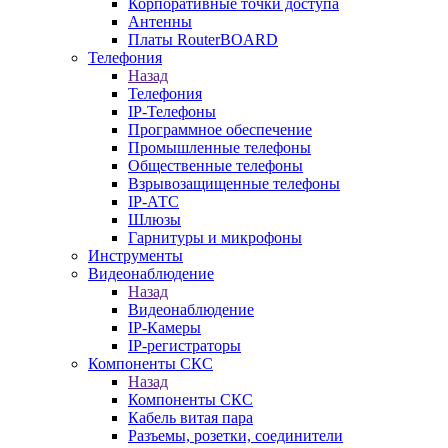
Корпоративные точки доступа
Антенны
Платы RouterBOARD
Телефония
Назад
Телефония
IP-Телефоны
Программное обеспечение
Промышленные телефоны
Общественные телефоны
Взрывозащищенные телефоны
IP-АТС
Шлюзы
Гарнитуры и микрофоны
Инструменты
Видеонаблюдение
Назад
Видеонаблюдение
IP-Камеры
IP-регистраторы
Компоненты СКС
Назад
Компоненты СКС
Кабель витая пара
Разъемы, розетки, соединители