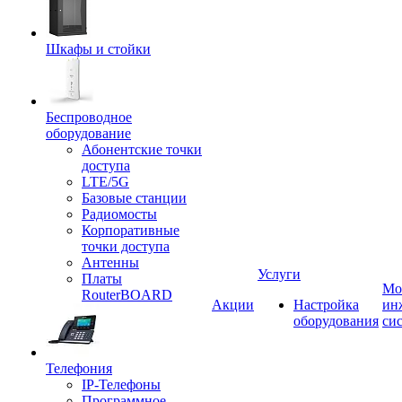
Шкафы и стойки
Беспроводное
оборудование
Абонентские точки
доступа
LTE/5G
Базовые станции
Радиомосты
Корпоративные
точки доступа
Антенны
Услуги
Платы
Мо
RouterBOARD
Акции
Настройка
ин
оборудования
си
Телефония
IP-Телефоны
Программное