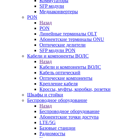
Коммутаторы
SFP модули
Медиаконвертеры
PON
Назад
PON
Линейные терминалы OLT
Абонентские терминалы ONU
Оптические делители
SFP модули PON
Кабели и компоненты ВОЛС
Назад
Кабели и компоненты ВОЛС
Кабель оптический
Оптические компоненты
Крепление кабеля
Кроссы, муфты, коробки, розетки
Шкафы и стойки
Беспроводное оборудование
Назад
Беспроводное оборудование
Абонентские точки доступа
LTE/5G
Базовые станции
Радиомосты