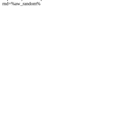
rnd=%aw_random%