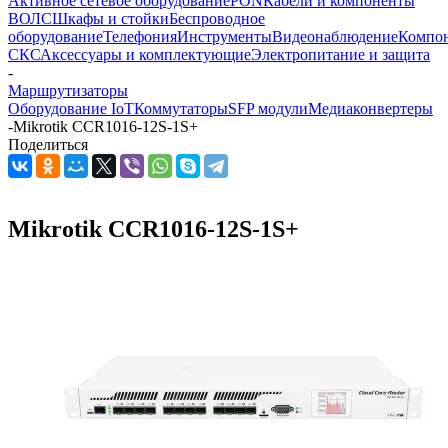
Активное сетевое оборудование
PON
Кабели и компоненты
ВОЛС
Шкафы и стойки
Беспроводное
оборудование
Телефония
Инструменты
Видеонаблюдение
Компо
СКС
Аксессуары и комплектующие
Электропитание и защита
-
Маршрутизаторы
Оборудование IoT
Коммутаторы
SFP модули
Медиаконвертеры
-
Mikrotik CCR1016-12S-1S+
Поделиться
Mikrotik CCR1016-12S-1S+