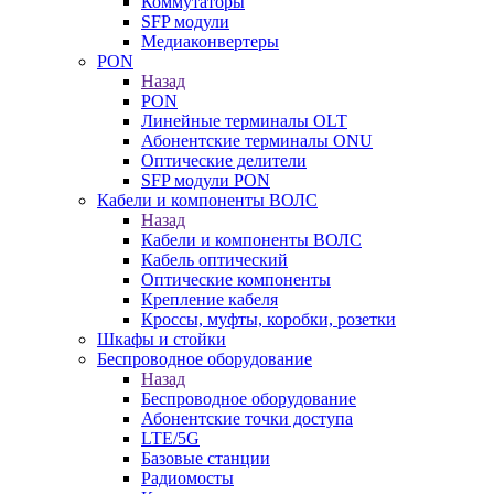
Коммутаторы
SFP модули
Медиаконвертеры
PON
Назад
PON
Линейные терминалы OLT
Абонентские терминалы ONU
Оптические делители
SFP модули PON
Кабели и компоненты ВОЛС
Назад
Кабели и компоненты ВОЛС
Кабель оптический
Оптические компоненты
Крепление кабеля
Кроссы, муфты, коробки, розетки
Шкафы и стойки
Беспроводное оборудование
Назад
Беспроводное оборудование
Абонентские точки доступа
LTE/5G
Базовые станции
Радиомосты