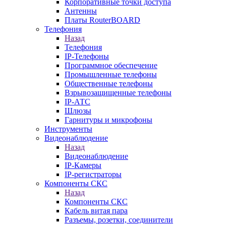
Корпоративные точки доступа
Антенны
Платы RouterBOARD
Телефония
Назад
Телефония
IP-Телефоны
Программное обеспечение
Промышленные телефоны
Общественные телефоны
Взрывозащищенные телефоны
IP-АТС
Шлюзы
Гарнитуры и микрофоны
Инструменты
Видеонаблюдение
Назад
Видеонаблюдение
IP-Камеры
IP-регистраторы
Компоненты СКС
Назад
Компоненты СКС
Кабель витая пара
Разъемы, розетки, соединители