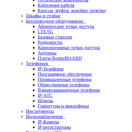
Крепление кабеля
Кроссы, муфты, коробки, розетки
Шкафы и стойки
Беспроводное оборудование
Абонентские точки доступа
LTE/5G
Базовые станции
Радиомосты
Корпоративные точки доступа
Антенны
Платы RouterBOARD
Телефония
IP-Телефоны
Программное обеспечение
Промышленные телефоны
Общественные телефоны
Взрывозащищенные телефоны
IP-АТС
Шлюзы
Гарнитуры и микрофоны
Инструменты
Видеонаблюдение
IP-Камеры
IP-регистраторы