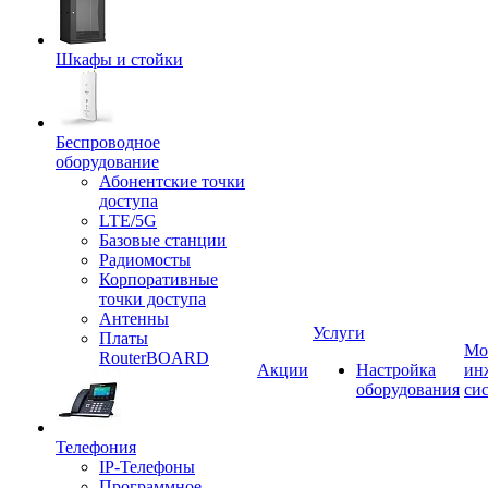
Шкафы и стойки
Беспроводное
оборудование
Абонентские точки
доступа
LTE/5G
Базовые станции
Радиомосты
Корпоративные
точки доступа
Антенны
Услуги
Платы
Мо
RouterBOARD
Акции
Настройка
ин
оборудования
си
Телефония
IP-Телефоны
Программное