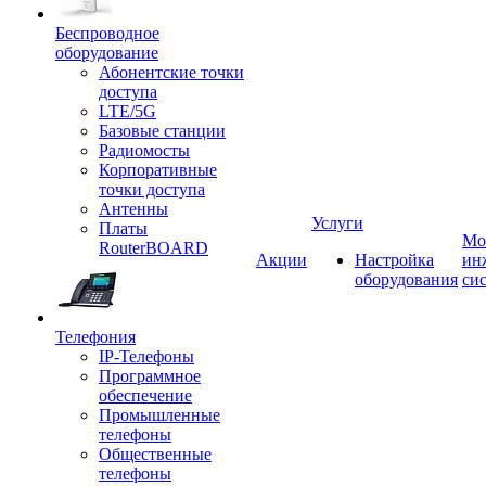
Беспроводное
оборудование
Абонентские точки
доступа
LTE/5G
Базовые станции
Радиомосты
Корпоративные
точки доступа
Антенны
Услуги
Платы
Мо
RouterBOARD
Акции
Настройка
ин
оборудования
си
Телефония
IP-Телефоны
Программное
обеспечение
Промышленные
телефоны
Общественные
телефоны