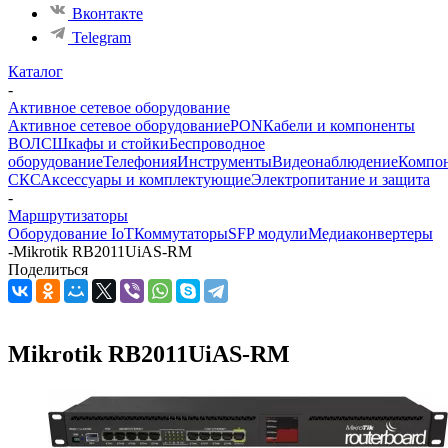
Вконтакте
Telegram
Каталог
-
Активное сетевое оборудование
Активное сетевое оборудование
PON
Кабели и компоненты
ВОЛС
Шкафы и стойки
Беспроводное
оборудование
Телефония
Инструменты
Видеонаблюдение
Компо
СКС
Аксессуары и комплектующие
Электропитание и защита
-
Маршрутизаторы
Оборудование IoT
Коммутаторы
SFP модули
Медиаконвертеры
-
Mikrotik RB2011UiAS-RM
Поделиться
Mikrotik RB2011UiAS-RM