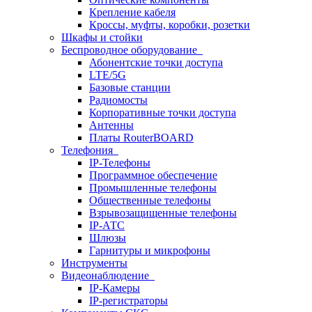
Крепление кабеля
Кроссы, муфты, коробки, розетки
Шкафы и стойки
Беспроводное оборудование
Абонентские точки доступа
LTE/5G
Базовые станции
Радиомосты
Корпоративные точки доступа
Антенны
Платы RouterBOARD
Телефония
IP-Телефоны
Программное обеспечение
Промышленные телефоны
Общественные телефоны
Взрывозащищенные телефоны
IP-АТС
Шлюзы
Гарнитуры и микрофоны
Инструменты
Видеонаблюдение
IP-Камеры
IP-регистраторы