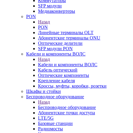
Коммутаторы
SFP модули
Медиаконвертеры
PON
Назад
PON
Линейные терминалы OLT
Абонентские терминалы ONU
Оптические делители
SFP модули PON
Кабели и компоненты ВОЛС
Назад
Кабели и компоненты ВОЛС
Кабель оптический
Оптические компоненты
Крепление кабеля
Кроссы, муфты, коробки, розетки
Шкафы и стойки
Беспроводное оборудование
Назад
Беспроводное оборудование
Абонентские точки доступа
LTE/5G
Базовые станции
Радиомосты