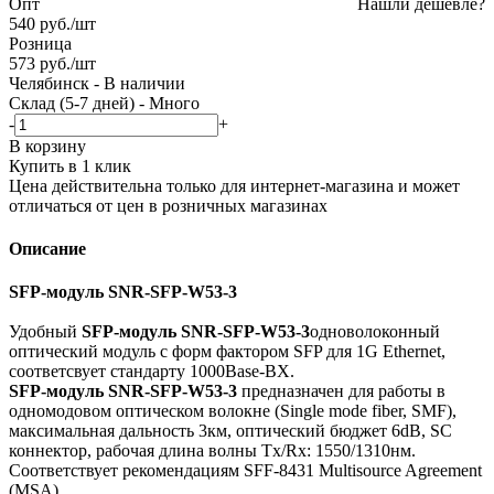
Опт
Нашли дешевле?
540
руб.
/шт
Розница
573
руб.
/шт
Челябинск
-
В наличии
Склад (5-7 дней)
-
Много
-
+
В корзину
Купить в 1 клик
Цена действительна только для интернет-магазина и может
отличаться от цен в розничных магазинах
Описание
SFP-модуль SNR-SFP-W53-3
Удобный
SFP-модуль SNR-SFP-W53-3
одноволоконный
оптический модуль с форм фактором SFP для 1G Ethernet,
соответсвует стандарту 1000Base-BX.
SFP-модуль SNR-SFP-W53-3
предназначен для работы в
одномодовом оптическом волокне (Single mode fiber, SMF),
максимальная дальность 3км, оптический бюджет 6dB, SC
коннектор, рабочая длина волны Tx/Rx: 1550/1310нм.
Соответствует рекомендациям SFF-8431 Multisource Agreement
(MSA).