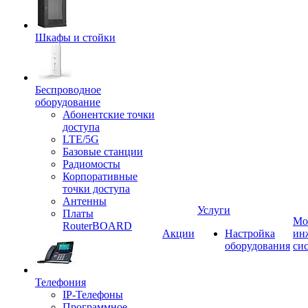
Шкафы и стойки
Беспроводное
оборудование
Абонентские точки
доступа
LTE/5G
Базовые станции
Радиомосты
Корпоративные
точки доступа
Антенны
Услуги
Платы
Мо
RouterBOARD
Акции
Настройка
ин
оборудования
си
Телефония
IP-Телефоны
Программное