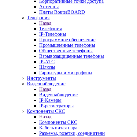
Корпоративные точки доступа
Антенны
Платы RouterBOARD
Телефония
Назад
Телефония
IP-Телефоны
Программное обеспечение
Промышленные телефоны
Общественные телефоны
Взрывозащищенные телефоны
IP-АТС
Шлюзы
Гарнитуры и микрофоны
Инструменты
Видеонаблюдение
Назад
Видеонаблюдение
IP-Камеры
IP-регистраторы
Компоненты СКС
Назад
Компоненты СКС
Кабель витая пара
Разъемы, розетки, соединители