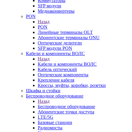
Коммутаторы
SFP модули
Медиаконвертеры
PON
Назад
PON
Линейные терминалы OLT
Абонентские терминалы ONU
Оптические делители
SFP модули PON
Кабели и компоненты ВОЛС
Назад
Кабели и компоненты ВОЛС
Кабель оптический
Оптические компоненты
Крепление кабеля
Кроссы, муфты, коробки, розетки
Шкафы и стойки
Беспроводное оборудование
Назад
Беспроводное оборудование
Абонентские точки доступа
LTE/5G
Базовые станции
Радиомосты