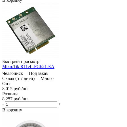
В корзину
Быстрый просмотр
MikroTik R11eL-FG621-EA
Челябинск
-
Под заказ
Склад (5-7 дней)
-
Много
Опт
8 015
руб.
/шт
Розница
8 257
руб.
/шт
-
+
В корзину