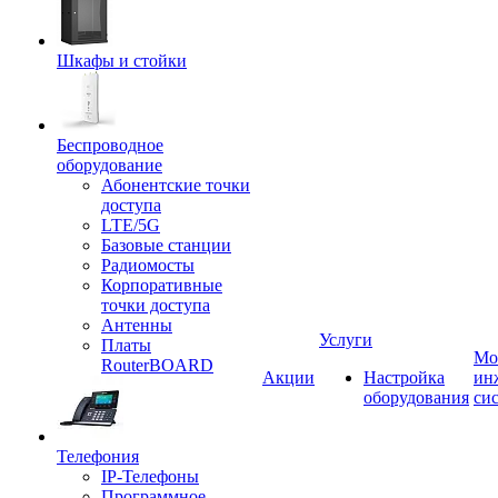
Шкафы и стойки
Беспроводное
оборудование
Абонентские точки
доступа
LTE/5G
Базовые станции
Радиомосты
Корпоративные
точки доступа
Антенны
Услуги
Платы
Мо
RouterBOARD
Акции
Настройка
ин
оборудования
си
Телефония
IP-Телефоны
Программное