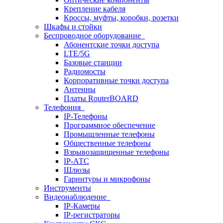
Крепление кабеля
Кроссы, муфты, коробки, розетки
Шкафы и стойки
Беспроводное оборудование
Абонентские точки доступа
LTE/5G
Базовые станции
Радиомосты
Корпоративные точки доступа
Антенны
Платы RouterBOARD
Телефония
IP-Телефоны
Программное обеспечение
Промышленные телефоны
Общественные телефоны
Взрывозащищенные телефоны
IP-АТС
Шлюзы
Гарнитуры и микрофоны
Инструменты
Видеонаблюдение
IP-Камеры
IP-регистраторы