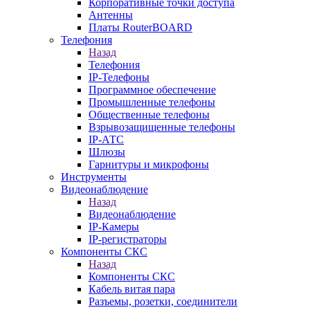
Корпоративные точки доступа
Антенны
Платы RouterBOARD
Телефония
Назад
Телефония
IP-Телефоны
Программное обеспечение
Промышленные телефоны
Общественные телефоны
Взрывозащищенные телефоны
IP-АТС
Шлюзы
Гарнитуры и микрофоны
Инструменты
Видеонаблюдение
Назад
Видеонаблюдение
IP-Камеры
IP-регистраторы
Компоненты СКС
Назад
Компоненты СКС
Кабель витая пара
Разъемы, розетки, соединители