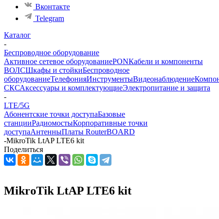
Вконтакте
Telegram
Каталог
-
Беспроводное оборудование
Активное сетевое оборудование
PON
Кабели и компоненты
ВОЛС
Шкафы и стойки
Беспроводное
оборудование
Телефония
Инструменты
Видеонаблюдение
Компо
СКС
Аксессуары и комплектующие
Электропитание и защита
-
LTE/5G
Абонентские точки доступа
Базовые
станции
Радиомосты
Корпоративные точки
доступа
Антенны
Платы RouterBOARD
-
MikroTik LtAP LTE6 kit
Поделиться
MikroTik LtAP LTE6 kit