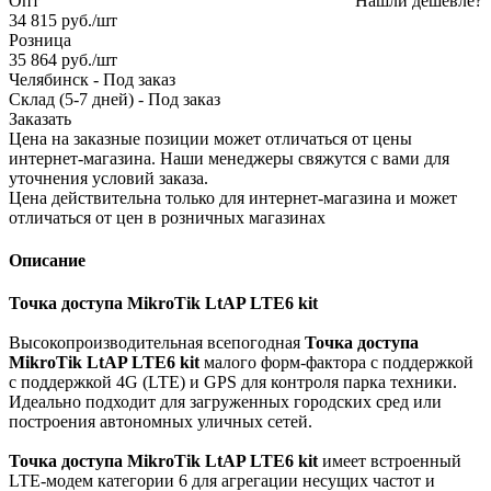
Опт
Нашли дешевле?
34 815
руб.
/шт
Розница
35 864
руб.
/шт
Челябинск
-
Под заказ
Склад (5-7 дней)
-
Под заказ
Заказать
Цена на заказные позиции может отличаться от цены
интернет-магазина. Наши менеджеры свяжутся с вами для
уточнения условий заказа.
Цена действительна только для интернет-магазина и может
отличаться от цен в розничных магазинах
Описание
Точка доступа MikroTik LtAP LTE6 kit
Высокопроизводительная всепогодная
Точка доступа
MikroTik LtAP LTE6 kit
малого форм-фактора с поддержкой
с поддержкой 4G (LTE) и GPS для контроля парка техники.
Идеально подходит для загруженных городских сред или
построения автономных уличных сетей.
Точка доступа MikroTik LtAP LTE6 kit
имеет встроенный
LTE-модем категории 6 для агрегации несущих частот и