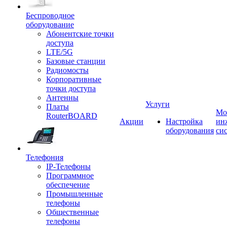
Беспроводное
оборудование
Абонентские точки
доступа
LTE/5G
Базовые станции
Радиомосты
Корпоративные
точки доступа
Антенны
Услуги
Платы
Мо
RouterBOARD
Акции
Настройка
ин
оборудования
си
Телефония
IP-Телефоны
Программное
обеспечение
Промышленные
телефоны
Общественные
телефоны