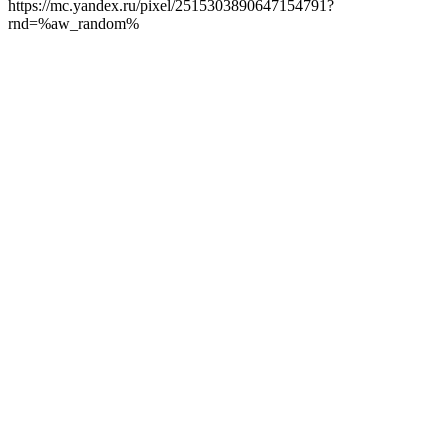
https://mc.yandex.ru/pixel/2515303890647154791?
rnd=%aw_random%