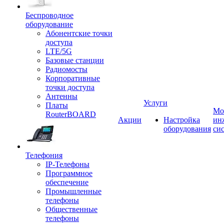
Беспроводное
оборудование
Абонентские точки
доступа
LTE/5G
Базовые станции
Радиомосты
Корпоративные
точки доступа
Антенны
Услуги
Платы
Мо
RouterBOARD
Акции
Настройка
ин
оборудования
си
Телефония
IP-Телефоны
Программное
обеспечение
Промышленные
телефоны
Общественные
телефоны