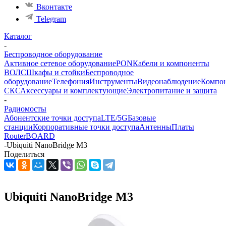
Вконтакте
Telegram
Каталог
-
Беспроводное оборудование
Активное сетевое оборудование
PON
Кабели и компоненты
ВОЛС
Шкафы и стойки
Беспроводное
оборудование
Телефония
Инструменты
Видеонаблюдение
Компо
СКС
Аксессуары и комплектующие
Электропитание и защита
-
Радиомосты
Абонентские точки доступа
LTE/5G
Базовые
станции
Корпоративные точки доступа
Антенны
Платы
RouterBOARD
-
Ubiquiti NanoBridge M3
Поделиться
Ubiquiti NanoBridge M3