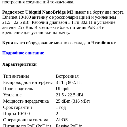
построения соединений точка-точка.
Радиомост Ubiquiti NanoBridge M3
имеет на борту два порта
Ethernet 10/100 антенну с кроссполяризацией и усилением
21.5 - 22.5 dBi. Рабочий диапазон 3 ГГц 802.11 n усиление
антены 25 dBm. В комплекте блок питания PoE-24 и
крепление для установки на мачту.
Купить
это оборудование можно со склада
в Челябинске
.
Подробное описание
Характеристики
Тип антенны
Встроенная
Беспроводной интерфейс
3 ГГц 802.11 n
Производитель
Ubiquiti
Усиление
21.5 - 22.5 dBi
Мощность передатчика
25 dBm (316 мВт)
Срок гарантии
1 год
Порты 10/100
2
Операционная система
AirOS
Питание по PoE (PoE in)
Passive PoE in