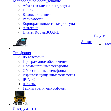
Беспроводное оборудование
Абонентские точки доступа
LTE/5G
Базовые станции
Радиомосты
Корпоративные точки доступа
Антенны
Платы RouterBOARD
Услуги
Акции
Нас
Телефония
IP-Телефоны
Программное обеспечение
Промышленные телефоны
Общественные телефоны
Взрывозащищенные телефоны
IP-АТС
Шлюзы
Гарнитуры и микрофоны
Инструменты