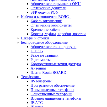
Абонентские терминалы ONU
Оптические делители
SFP модули PON
Кабели и компоненты ВОЛС
Кабель оптический
Оптические компоненты
Крепление кабеля
Кроссы, муфты, коробки, розетки
Шкафы и стойки
Беспроводное оборудование
Абонентские точки доступа
LTE/5G
Базовые станции
Радиомосты
Корпоративные точки доступа
Антенны
Платы RouterBOARD
Телефония
IP-Телефоны
Программное обеспечение
Промышленные телефоны
Общественные телефоны
Взрывозащищенные телефоны
IP-АТС
Шлюзы