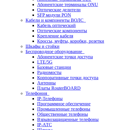
Абонентские терминалы ONU
Оптические делители
SFP модули PON
Кабели и компоненты ВОЛС
Кабель оптический
Оптические компоненты
Крепление кабеля
Кроссы, муфты, коробки, розетки
Шкафы и стойки
Беспроводное оборудование
Абонентские точки доступа
LTE/5G
Базовые станции
Радиомосты
Корпоративные точки доступа
Антенны
Платы RouterBOARD
Телефония
IP-Телефоны
Программное обеспечение
Промышленные телефоны
Общественные телефоны
Взрывозащищенные телефоны
IP-АТС
Шлюзы