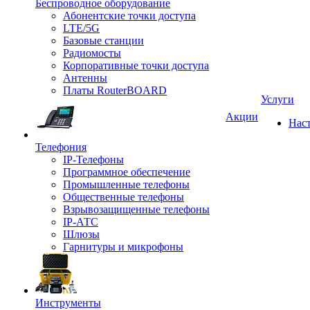
Беспроводное оборудование
Абонентские точки доступа
LTE/5G
Базовые станции
Радиомосты
Корпоративные точки доступа
Антенны
Платы RouterBOARD
Услуги
Акции
Нас
Телефония
IP-Телефоны
Программное обеспечение
Промышленные телефоны
Общественные телефоны
Взрывозащищенные телефоны
IP-АТС
Шлюзы
Гарнитуры и микрофоны
Инструменты