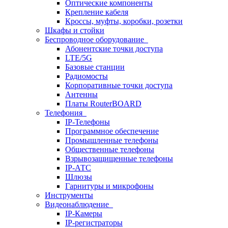
Оптические компоненты
Крепление кабеля
Кроссы, муфты, коробки, розетки
Шкафы и стойки
Беспроводное оборудование
Абонентские точки доступа
LTE/5G
Базовые станции
Радиомосты
Корпоративные точки доступа
Антенны
Платы RouterBOARD
Телефония
IP-Телефоны
Программное обеспечение
Промышленные телефоны
Общественные телефоны
Взрывозащищенные телефоны
IP-АТС
Шлюзы
Гарнитуры и микрофоны
Инструменты
Видеонаблюдение
IP-Камеры
IP-регистраторы