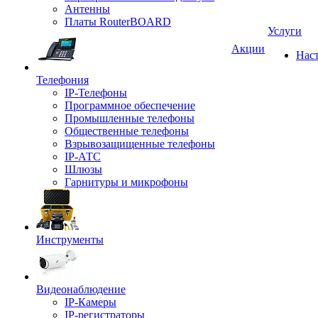
Антенны
Платы RouterBOARD
Услуги
Акции
Нас
Телефония
IP-Телефоны
Программное обеспечение
Промышленные телефоны
Общественные телефоны
Взрывозащищенные телефоны
IP-АТС
Шлюзы
Гарнитуры и микрофоны
Инструменты
Видеонаблюдение
IP-Камеры
IP-регистраторы