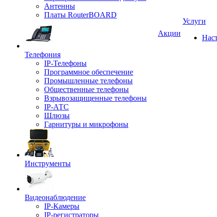
Антенны
Платы RouterBOARD
Услуги
Акции
Нас
Телефония
IP-Телефоны
Программное обеспечение
Промышленные телефоны
Общественные телефоны
Взрывозащищенные телефоны
IP-АТС
Шлюзы
Гарнитуры и микрофоны
Инструменты
Видеонаблюдение
IP-Камеры
IP-регистраторы