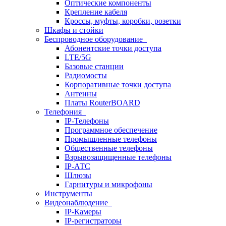
Оптические компоненты
Крепление кабеля
Кроссы, муфты, коробки, розетки
Шкафы и стойки
Беспроводное оборудование
Абонентские точки доступа
LTE/5G
Базовые станции
Радиомосты
Корпоративные точки доступа
Антенны
Платы RouterBOARD
Телефония
IP-Телефоны
Программное обеспечение
Промышленные телефоны
Общественные телефоны
Взрывозащищенные телефоны
IP-АТС
Шлюзы
Гарнитуры и микрофоны
Инструменты
Видеонаблюдение
IP-Камеры
IP-регистраторы