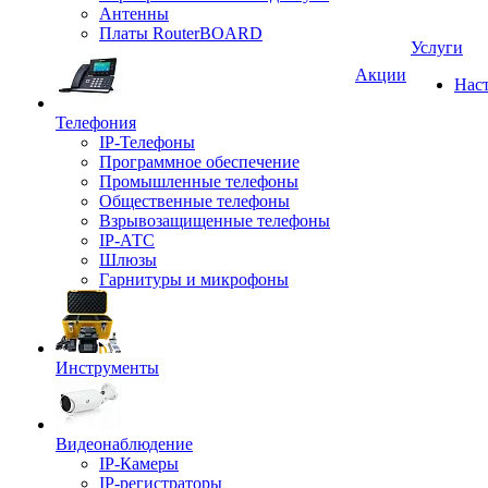
Антенны
Платы RouterBOARD
Услуги
Акции
Нас
Телефония
IP-Телефоны
Программное обеспечение
Промышленные телефоны
Общественные телефоны
Взрывозащищенные телефоны
IP-АТС
Шлюзы
Гарнитуры и микрофоны
Инструменты
Видеонаблюдение
IP-Камеры
IP-регистраторы