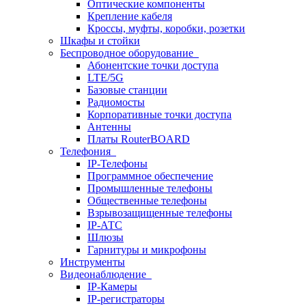
Оптические компоненты
Крепление кабеля
Кроссы, муфты, коробки, розетки
Шкафы и стойки
Беспроводное оборудование
Абонентские точки доступа
LTE/5G
Базовые станции
Радиомосты
Корпоративные точки доступа
Антенны
Платы RouterBOARD
Телефония
IP-Телефоны
Программное обеспечение
Промышленные телефоны
Общественные телефоны
Взрывозащищенные телефоны
IP-АТС
Шлюзы
Гарнитуры и микрофоны
Инструменты
Видеонаблюдение
IP-Камеры
IP-регистраторы