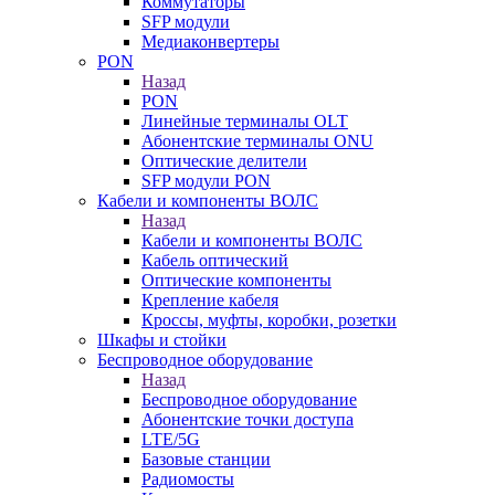
Коммутаторы
SFP модули
Медиаконвертеры
PON
Назад
PON
Линейные терминалы OLT
Абонентские терминалы ONU
Оптические делители
SFP модули PON
Кабели и компоненты ВОЛС
Назад
Кабели и компоненты ВОЛС
Кабель оптический
Оптические компоненты
Крепление кабеля
Кроссы, муфты, коробки, розетки
Шкафы и стойки
Беспроводное оборудование
Назад
Беспроводное оборудование
Абонентские точки доступа
LTE/5G
Базовые станции
Радиомосты