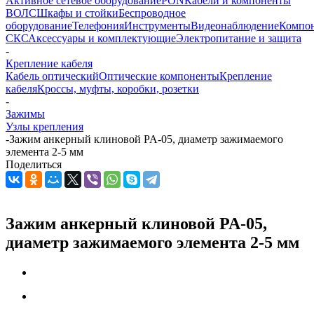
Активное сетевое оборудование
PON
Кабели и компоненты
ВОЛС
Шкафы и стойки
Беспроводное
оборудование
Телефония
Инструменты
Видеонаблюдение
Компо
СКС
Аксессуары и комплектующие
Электропитание и защита
-
Крепление кабеля
Кабель оптический
Оптические компоненты
Крепление
кабеля
Кроссы, муфты, коробки, розетки
-
Зажимы
Узлы крепления
-
Зажим анкерный клиновой PA-05, диаметр зажимаемого
элемента 2-5 мм
Поделиться
Зажим анкерный клиновой PA-05,
диаметр зажимаемого элемента 2-5 мм