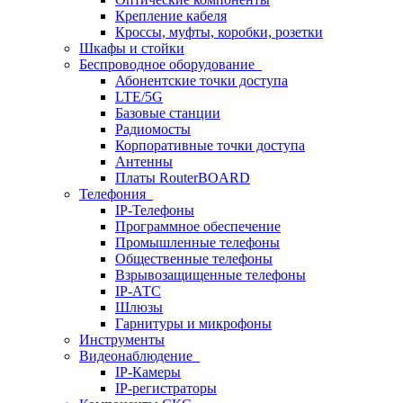
Крепление кабеля
Кроссы, муфты, коробки, розетки
Шкафы и стойки
Беспроводное оборудование
Абонентские точки доступа
LTE/5G
Базовые станции
Радиомосты
Корпоративные точки доступа
Антенны
Платы RouterBOARD
Телефония
IP-Телефоны
Программное обеспечение
Промышленные телефоны
Общественные телефоны
Взрывозащищенные телефоны
IP-АТС
Шлюзы
Гарнитуры и микрофоны
Инструменты
Видеонаблюдение
IP-Камеры
IP-регистраторы