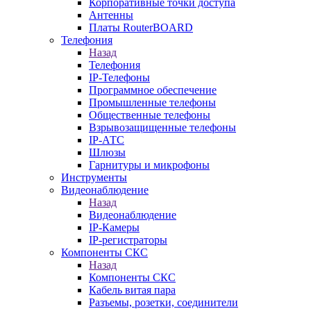
Корпоративные точки доступа
Антенны
Платы RouterBOARD
Телефония
Назад
Телефония
IP-Телефоны
Программное обеспечение
Промышленные телефоны
Общественные телефоны
Взрывозащищенные телефоны
IP-АТС
Шлюзы
Гарнитуры и микрофоны
Инструменты
Видеонаблюдение
Назад
Видеонаблюдение
IP-Камеры
IP-регистраторы
Компоненты СКС
Назад
Компоненты СКС
Кабель витая пара
Разъемы, розетки, соединители