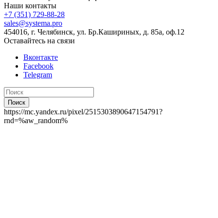
Наши контакты
+7 (351) 729-88-28
sales@systema.pro
454016, г. Челябинск, ул. Бр.Кашириных, д. 85а, оф.12
Оставайтесь на связи
Вконтакте
Facebook
Telegram
Поиск
https://mc.yandex.ru/pixel/2515303890647154791?
rnd=%aw_random%