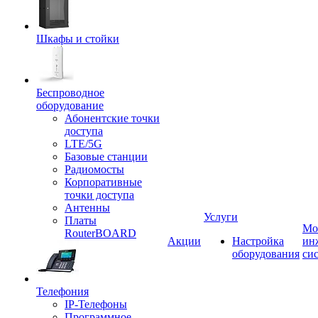
Шкафы и стойки
Беспроводное
оборудование
Абонентские точки
доступа
LTE/5G
Базовые станции
Радиомосты
Корпоративные
точки доступа
Антенны
Услуги
Платы
Мо
RouterBOARD
Акции
Настройка
ин
оборудования
си
Телефония
IP-Телефоны
Программное