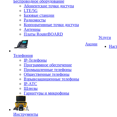
Беспроводное оборудование
Абонентские точки доступа
LTE/5G
Базовые станции
Радиомосты
Корпоративные точки доступа
Антенны
Платы RouterBOARD
Услуги
Акции
Нас
Телефония
IP-Телефоны
Программное обеспечение
Промышленные телефоны
Общественные телефоны
Взрывозащищенные телефоны
IP-АТС
Шлюзы
Гарнитуры и микрофоны
Инструменты