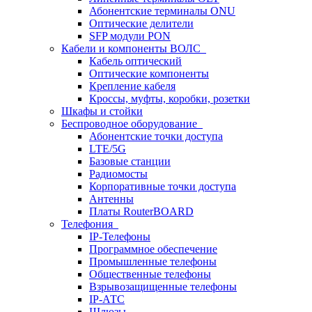
Абонентские терминалы ONU
Оптические делители
SFP модули PON
Кабели и компоненты ВОЛС
Кабель оптический
Оптические компоненты
Крепление кабеля
Кроссы, муфты, коробки, розетки
Шкафы и стойки
Беспроводное оборудование
Абонентские точки доступа
LTE/5G
Базовые станции
Радиомосты
Корпоративные точки доступа
Антенны
Платы RouterBOARD
Телефония
IP-Телефоны
Программное обеспечение
Промышленные телефоны
Общественные телефоны
Взрывозащищенные телефоны
IP-АТС
Шлюзы