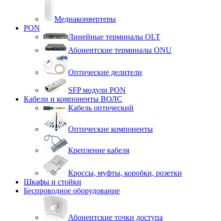
Медиаконвертеры
PON
Линейные терминалы OLT
Абонентские терминалы ONU
Оптические делители
SFP модули PON
Кабели и компоненты ВОЛС
Кабель оптический
Оптические компоненты
Крепление кабеля
Кроссы, муфты, коробки, розетки
Шкафы и стойки
Беспроводное оборудование
Абонентские точки доступа