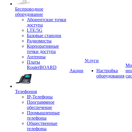
Беспроводное
оборудование
Абонентские точки
доступа
LTE/5G
Базовые станции
Радиомосты
Корпоративные
точки доступа
Антенны
Услуги
Платы
Мо
RouterBOARD
Акции
Настройка
ин
оборудования
си
Телефония
IP-Телефоны
Программное
обеспечение
Промышленные
телефоны
Общественные
телефоны