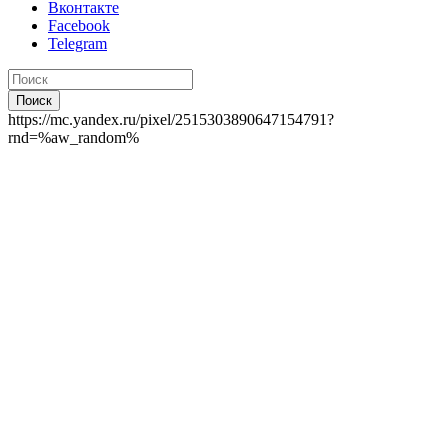
Вконтакте
Facebook
Telegram
Поиск
https://mc.yandex.ru/pixel/2515303890647154791?
rnd=%aw_random%