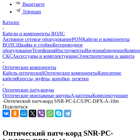
Вконтакте
Telegram
Каталог
-
Кабели и компоненты ВОЛС
Активное сетевое оборудование
PON
Кабели и компоненты
ВОЛС
Шкафы и стойки
Беспроводное
оборудование
Телефония
Инструменты
Видеонаблюдение
Компо
СКС
Аксессуары и комплектующие
Электропитание и защита
-
Оптические компоненты
Кабель оптический
Оптические компоненты
Крепление
кабеля
Кроссы, муфты, коробки, розетки
-
Оптические патч-корды
Оптические монтажные шнуры
Адаптеры
Комплектующие
-
Оптический патч-корд SNR-PC-LC/UPC-DPX-A-10m
Поделиться
Оптический патч-корд SNR-PC-