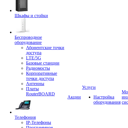
Шкафы и стойки
Беспроводное
оборудование
Абонентские точки
доступа
LTE/5G
Базовые станции
Радиомосты
Корпоративные
точки доступа
Антенны
Услуги
Платы
Мо
RouterBOARD
Акции
Настройка
ин
оборудования
си
Телефония
IP-Телефоны
Программное