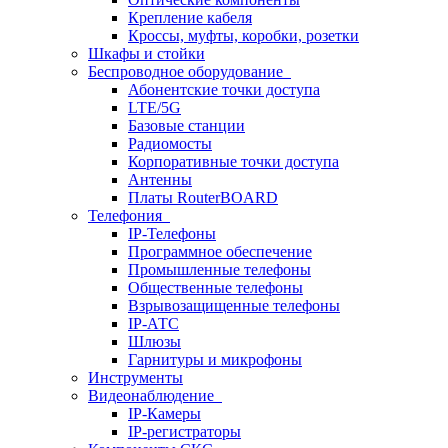
Крепление кабеля
Кроссы, муфты, коробки, розетки
Шкафы и стойки
Беспроводное оборудование
Абонентские точки доступа
LTE/5G
Базовые станции
Радиомосты
Корпоративные точки доступа
Антенны
Платы RouterBOARD
Телефония
IP-Телефоны
Программное обеспечение
Промышленные телефоны
Общественные телефоны
Взрывозащищенные телефоны
IP-АТС
Шлюзы
Гарнитуры и микрофоны
Инструменты
Видеонаблюдение
IP-Камеры
IP-регистраторы