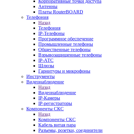
Корпоративные точки доступа
Антенны
Платы RouterBOARD
Телефония
Назад
Телефония
IP-Телефоны
Программное обеспечение
Промышленные телефоны
Общественные телефоны
Взрывозащищенные телефоны
IP-АТС
Шлюзы
Гарнитуры и микрофоны
Инструменты
Видеонаблюдение
Назад
Видеонаблюдение
IP-Камеры
IP-регистраторы
Компоненты СКС
Назад
Компоненты СКС
Кабель витая пара
Разъемы, розетки, соединители