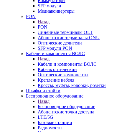
Коммутаторы
SFP модули
Медиаконвертеры
PON
Назад
PON
Линейные терминалы OLT
Абонентские терминалы ONU
Оптические делители
SFP модули PON
Кабели и компоненты ВОЛС
Назад
Кабели и компоненты ВОЛС
Кабель оптический
Оптические компоненты
Крепление кабеля
Кроссы, муфты, коробки, розетки
Шкафы и стойки
Беспроводное оборудование
Назад
Беспроводное оборудование
Абонентские точки доступа
LTE/5G
Базовые станции
Радиомосты