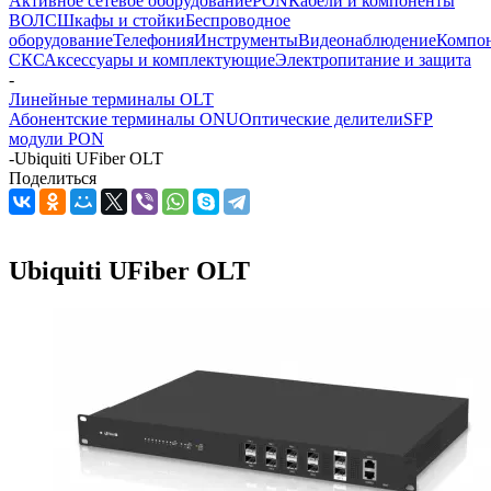
Активное сетевое оборудование
PON
Кабели и компоненты
ВОЛС
Шкафы и стойки
Беспроводное
оборудование
Телефония
Инструменты
Видеонаблюдение
Компо
СКС
Аксессуары и комплектующие
Электропитание и защита
-
Линейные терминалы OLT
Абонентские терминалы ONU
Оптические делители
SFP
модули PON
-
Ubiquiti UFiber OLT
Поделиться
Ubiquiti UFiber OLT