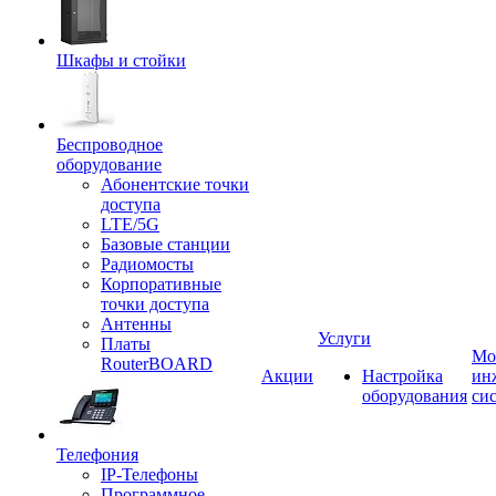
Шкафы и стойки
Беспроводное
оборудование
Абонентские точки
доступа
LTE/5G
Базовые станции
Радиомосты
Корпоративные
точки доступа
Антенны
Услуги
Платы
Мо
RouterBOARD
Акции
Настройка
ин
оборудования
си
Телефония
IP-Телефоны
Программное