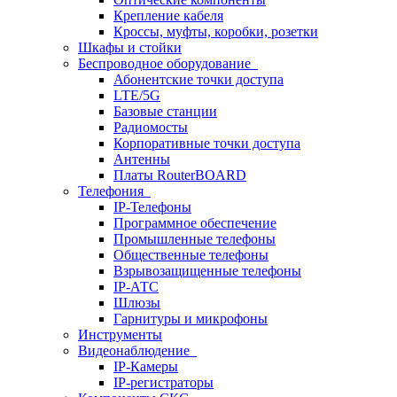
Крепление кабеля
Кроссы, муфты, коробки, розетки
Шкафы и стойки
Беспроводное оборудование
Абонентские точки доступа
LTE/5G
Базовые станции
Радиомосты
Корпоративные точки доступа
Антенны
Платы RouterBOARD
Телефония
IP-Телефоны
Программное обеспечение
Промышленные телефоны
Общественные телефоны
Взрывозащищенные телефоны
IP-АТС
Шлюзы
Гарнитуры и микрофоны
Инструменты
Видеонаблюдение
IP-Камеры
IP-регистраторы