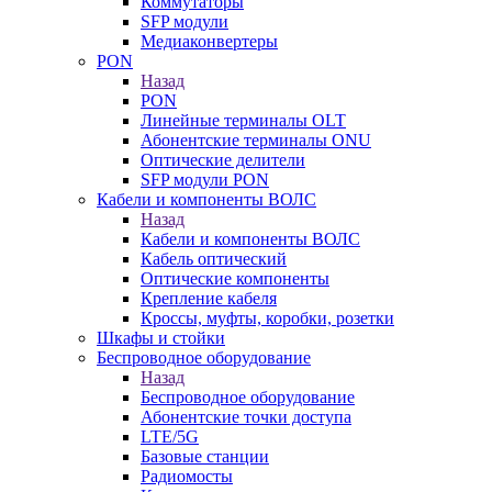
Коммутаторы
SFP модули
Медиаконвертеры
PON
Назад
PON
Линейные терминалы OLT
Абонентские терминалы ONU
Оптические делители
SFP модули PON
Кабели и компоненты ВОЛС
Назад
Кабели и компоненты ВОЛС
Кабель оптический
Оптические компоненты
Крепление кабеля
Кроссы, муфты, коробки, розетки
Шкафы и стойки
Беспроводное оборудование
Назад
Беспроводное оборудование
Абонентские точки доступа
LTE/5G
Базовые станции
Радиомосты