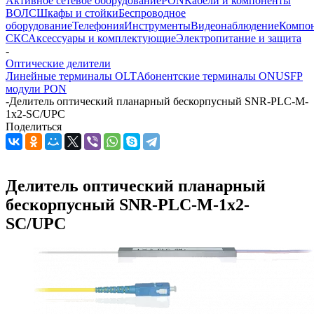
Активное сетевое оборудование
PON
Кабели и компоненты
ВОЛС
Шкафы и стойки
Беспроводное
оборудование
Телефония
Инструменты
Видеонаблюдение
Компо
СКС
Аксессуары и комплектующие
Электропитание и защита
-
Оптические делители
Линейные терминалы OLT
Абонентские терминалы ONU
SFP
модули PON
-
Делитель оптический планарный бескорпусный SNR-PLC-M-
1x2-SC/UPC
Поделиться
Делитель оптический планарный
бескорпусный SNR-PLC-M-1x2-
SC/UPC