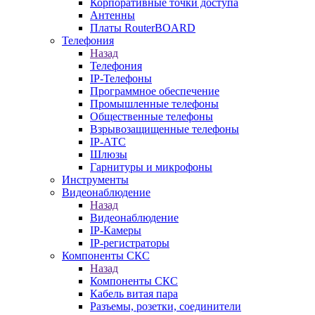
Корпоративные точки доступа
Антенны
Платы RouterBOARD
Телефония
Назад
Телефония
IP-Телефоны
Программное обеспечение
Промышленные телефоны
Общественные телефоны
Взрывозащищенные телефоны
IP-АТС
Шлюзы
Гарнитуры и микрофоны
Инструменты
Видеонаблюдение
Назад
Видеонаблюдение
IP-Камеры
IP-регистраторы
Компоненты СКС
Назад
Компоненты СКС
Кабель витая пара
Разъемы, розетки, соединители