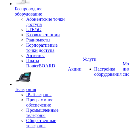
Беспроводное
оборудование
Абонентские точки
доступа
LTE/5G
Базовые станции
Радиомосты
Корпоративные
точки доступа
Антенны
Услуги
Платы
Мо
RouterBOARD
Акции
Настройка
ин
оборудования
си
Телефония
IP-Телефоны
Программное
обеспечение
Промышленные
телефоны
Общественные
телефоны