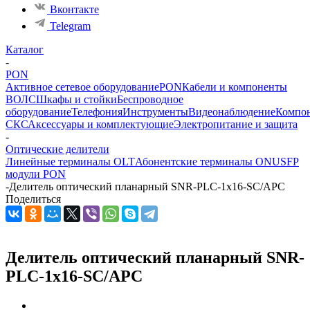
Вконтакте
Telegram
Каталог
-
PON
Активное сетевое оборудование
PON
Кабели и компоненты
ВОЛС
Шкафы и стойки
Беспроводное
оборудование
Телефония
Инструменты
Видеонаблюдение
Компо
СКС
Аксессуары и комплектующие
Электропитание и защита
-
Оптические делители
Линейные терминалы OLT
Абонентские терминалы ONU
SFP
модули PON
-
Делитель оптический планарный SNR-PLC-1x16-SC/APC
Поделиться
Делитель оптический планарный SNR-
PLC-1x16-SC/APC