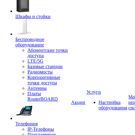
Шкафы и стойки
Беспроводное
оборудование
Абонентские точки
доступа
LTE/5G
Базовые станции
Радиомосты
Корпоративные
точки доступа
Антенны
Услуги
Платы
Мо
RouterBOARD
Акции
Настройка
ин
оборудования
си
Телефония
IP-Телефоны
Программное