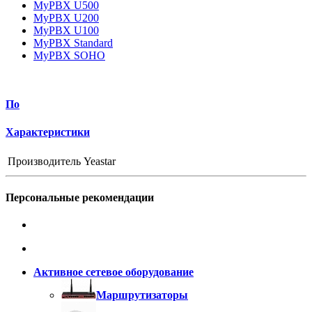
MyPBX U500
MyPBX U200
MyPBX U100
MyPBX Standard
MyPBX SOHO
По
Характеристики
Производитель
Yeastar
Персональные рекомендации
Активное сетевое оборудование
Маршрутизаторы