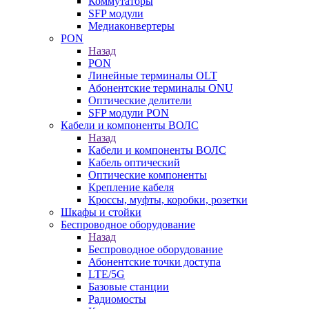
Коммутаторы
SFP модули
Медиаконвертеры
PON
Назад
PON
Линейные терминалы OLT
Абонентские терминалы ONU
Оптические делители
SFP модули PON
Кабели и компоненты ВОЛС
Назад
Кабели и компоненты ВОЛС
Кабель оптический
Оптические компоненты
Крепление кабеля
Кроссы, муфты, коробки, розетки
Шкафы и стойки
Беспроводное оборудование
Назад
Беспроводное оборудование
Абонентские точки доступа
LTE/5G
Базовые станции
Радиомосты