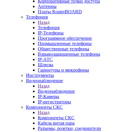
Корпоративные точки доступа
Антенны
Платы RouterBOARD
Телефония
Назад
Телефония
IP-Телефоны
Программное обеспечение
Промышленные телефоны
Общественные телефоны
Взрывозащищенные телефоны
IP-АТС
Шлюзы
Гарнитуры и микрофоны
Инструменты
Видеонаблюдение
Назад
Видеонаблюдение
IP-Камеры
IP-регистраторы
Компоненты СКС
Назад
Компоненты СКС
Кабель витая пара
Разъемы, розетки, соединители