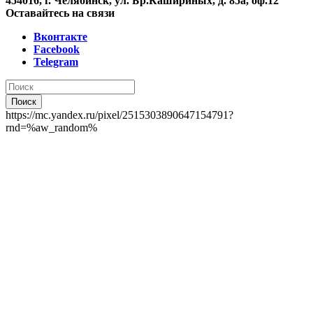
454016, г. Челябинск, ул. Бр.Кашириных, д. 85а, оф.12
Оставайтесь на связи
Вконтакте
Facebook
Telegram
Поиск
https://mc.yandex.ru/pixel/2515303890647154791?
rnd=%aw_random%