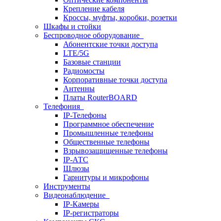
Крепление кабеля
Кроссы, муфты, коробки, розетки
Шкафы и стойки
Беспроводное оборудование
Абонентские точки доступа
LTE/5G
Базовые станции
Радиомосты
Корпоративные точки доступа
Антенны
Платы RouterBOARD
Телефония
IP-Телефоны
Программное обеспечение
Промышленные телефоны
Общественные телефоны
Взрывозащищенные телефоны
IP-АТС
Шлюзы
Гарнитуры и микрофоны
Инструменты
Видеонаблюдение
IP-Камеры
IP-регистраторы