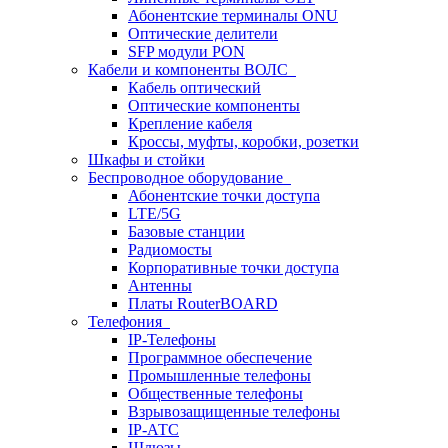
Абонентские терминалы ONU
Оптические делители
SFP модули PON
Кабели и компоненты ВОЛС
Кабель оптический
Оптические компоненты
Крепление кабеля
Кроссы, муфты, коробки, розетки
Шкафы и стойки
Беспроводное оборудование
Абонентские точки доступа
LTE/5G
Базовые станции
Радиомосты
Корпоративные точки доступа
Антенны
Платы RouterBOARD
Телефония
IP-Телефоны
Программное обеспечение
Промышленные телефоны
Общественные телефоны
Взрывозащищенные телефоны
IP-АТС
Шлюзы