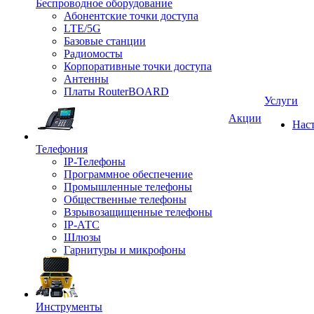
Беспроводное оборудование
Абонентские точки доступа
LTE/5G
Базовые станции
Радиомосты
Корпоративные точки доступа
Антенны
Платы RouterBOARD
Услуги
Акции
Нас
Телефония
IP-Телефоны
Программное обеспечение
Промышленные телефоны
Общественные телефоны
Взрывозащищенные телефоны
IP-АТС
Шлюзы
Гарнитуры и микрофоны
Инструменты