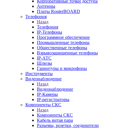
Корпоративные точки доступа
Антенны
Платы RouterBOARD
Телефония
Назад
Телефония
IP-Телефоны
Программное обеспечение
Промышленные телефоны
Общественные телефоны
Взрывозащищенные телефоны
IP-АТС
Шлюзы
Гарнитуры и микрофоны
Инструменты
Видеонаблюдение
Назад
Видеонаблюдение
IP-Камеры
IP-регистраторы
Компоненты СКС
Назад
Компоненты СКС
Кабель витая пара
Разъемы, розетки, соединители