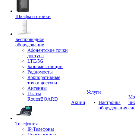
Шкафы и стойки
Беспроводное
оборудование
Абонентские точки
доступа
LTE/5G
Базовые станции
Радиомосты
Корпоративные
точки доступа
Антенны
Услуги
Платы
Мо
RouterBOARD
Акции
Настройка
ин
оборудования
си
Телефония
IP-Телефоны
Программное