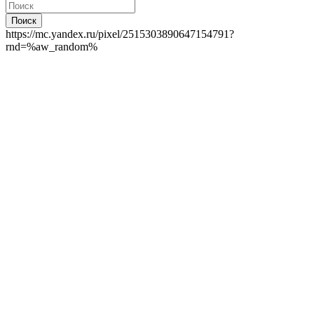
Поиск
https://mc.yandex.ru/pixel/2515303890647154791?
rnd=%aw_random%