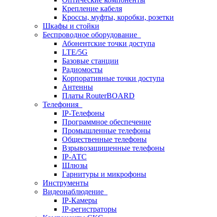
Крепление кабеля
Кроссы, муфты, коробки, розетки
Шкафы и стойки
Беспроводное оборудование
Абонентские точки доступа
LTE/5G
Базовые станции
Радиомосты
Корпоративные точки доступа
Антенны
Платы RouterBOARD
Телефония
IP-Телефоны
Программное обеспечение
Промышленные телефоны
Общественные телефоны
Взрывозащищенные телефоны
IP-АТС
Шлюзы
Гарнитуры и микрофоны
Инструменты
Видеонаблюдение
IP-Камеры
IP-регистраторы