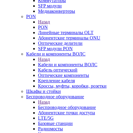
Коммутаторы
SFP модули
Медиаконвертеры
PON
Назад
PON
Линейные терминалы OLT
Абонентские терминалы ONU
Оптические делители
SFP модули PON
Кабели и компоненты ВОЛС
Назад
Кабели и компоненты ВОЛС
Кабель оптический
Оптические компоненты
Крепление кабеля
Кроссы, муфты, коробки, розетки
Шкафы и стойки
Беспроводное оборудование
Назад
Беспроводное оборудование
Абонентские точки доступа
LTE/5G
Базовые станции
Радиомосты