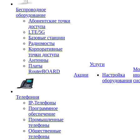
Беспроводное
оборудование
Абонентские точки
доступа
LTE/5G
Базовые станции
Радиомосты
Корпоративные
точки доступа
Антенны
Услуги
Платы
Мо
RouterBOARD
Акции
Настройка
ин
оборудования
си
Телефония
IP-Телефоны
Программное
обеспечение
Промышленные
телефоны
Общественные
телефоны