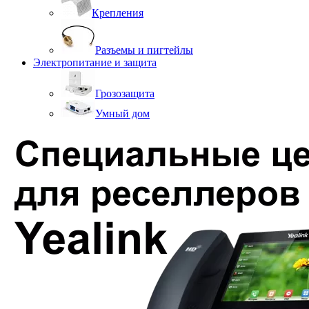
Крепления
Разъемы и пигтейлы
Электропитание и защита
Грозозащита
Умный дом