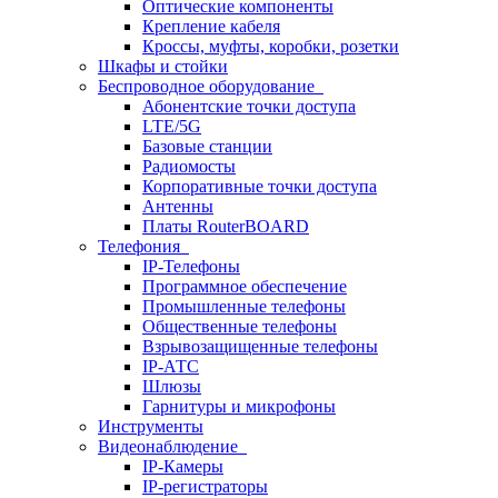
Оптические компоненты
Крепление кабеля
Кроссы, муфты, коробки, розетки
Шкафы и стойки
Беспроводное оборудование
Абонентские точки доступа
LTE/5G
Базовые станции
Радиомосты
Корпоративные точки доступа
Антенны
Платы RouterBOARD
Телефония
IP-Телефоны
Программное обеспечение
Промышленные телефоны
Общественные телефоны
Взрывозащищенные телефоны
IP-АТС
Шлюзы
Гарнитуры и микрофоны
Инструменты
Видеонаблюдение
IP-Камеры
IP-регистраторы