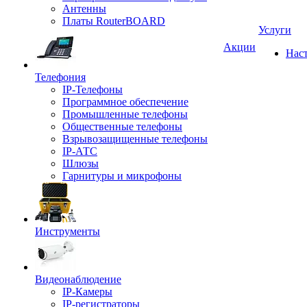
Антенны
Платы RouterBOARD
Услуги
Акции
Нас
Телефония
IP-Телефоны
Программное обеспечение
Промышленные телефоны
Общественные телефоны
Взрывозащищенные телефоны
IP-АТС
Шлюзы
Гарнитуры и микрофоны
Инструменты
Видеонаблюдение
IP-Камеры
IP-регистраторы