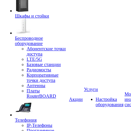
Шкафы и стойки
Беспроводное
оборудование
Абонентские точки
доступа
LTE/5G
Базовые станции
Радиомосты
Корпоративные
точки доступа
Антенны
Услуги
Платы
Мо
RouterBOARD
Акции
Настройка
ин
оборудования
си
Телефония
IP-Телефоны
Программное