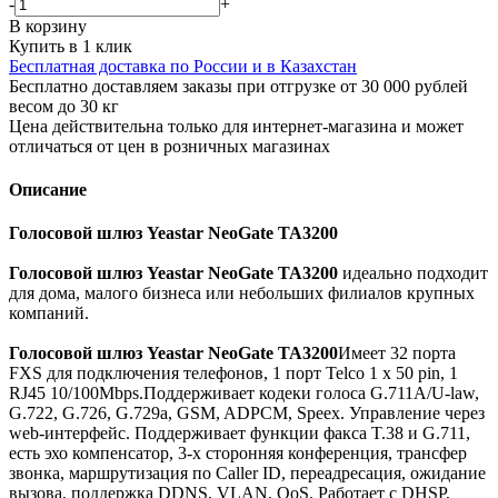
-
+
В корзину
Купить в 1 клик
Бесплатная доставка по России и в Казахстан
Бесплатно доставляем заказы при отгрузке от 30 000 рублей
весом до 30 кг
Цена действительна только для интернет-магазина и может
отличаться от цен в розничных магазинах
Описание
Голосовой шлюз Yeastar NeoGate TA3200
Голосовой шлюз Yeastar NeoGate TA3200
идеально подходит
для дома, малого бизнеса или небольших филиалов крупных
компаний.
Голосовой шлюз Yeastar NeoGate TA3200
Имеет 32 порта
FXS для подключения телефонов, 1 порт Telco 1 x 50 pin, 1
RJ45 10/100Mbps.Поддерживает кодеки голоса G.711A/U-law,
G.722, G.726, G.729a, GSM, ADPCM, Speex. Управление через
web-интерфейс. Поддерживает функции факса T.38 и G.711,
есть эхо компенсатор, 3-х сторонняя конференция, трансфер
звонка, маршрутизация по Caller ID, переадресация, ожидание
вызова, поддержка DDNS, VLAN, QoS. Работает с DHSP,