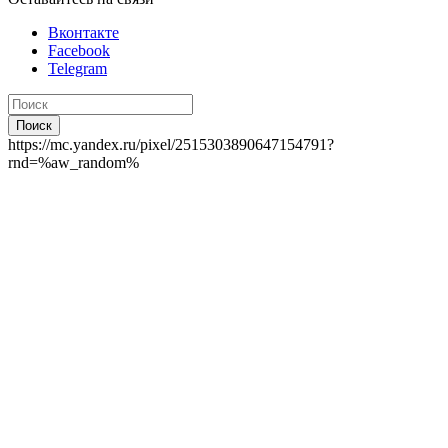
Вконтакте
Facebook
Telegram
Поиск
https://mc.yandex.ru/pixel/2515303890647154791?
rnd=%aw_random%