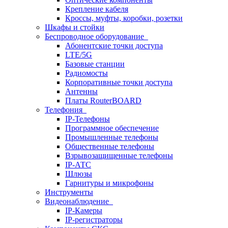
Крепление кабеля
Кроссы, муфты, коробки, розетки
Шкафы и стойки
Беспроводное оборудование
Абонентские точки доступа
LTE/5G
Базовые станции
Радиомосты
Корпоративные точки доступа
Антенны
Платы RouterBOARD
Телефония
IP-Телефоны
Программное обеспечение
Промышленные телефоны
Общественные телефоны
Взрывозащищенные телефоны
IP-АТС
Шлюзы
Гарнитуры и микрофоны
Инструменты
Видеонаблюдение
IP-Камеры
IP-регистраторы