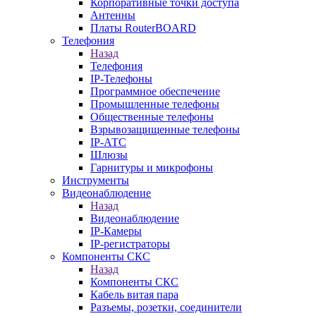
Корпоративные точки доступа
Антенны
Платы RouterBOARD
Телефония
Назад
Телефония
IP-Телефоны
Программное обеспечение
Промышленные телефоны
Общественные телефоны
Взрывозащищенные телефоны
IP-АТС
Шлюзы
Гарнитуры и микрофоны
Инструменты
Видеонаблюдение
Назад
Видеонаблюдение
IP-Камеры
IP-регистраторы
Компоненты СКС
Назад
Компоненты СКС
Кабель витая пара
Разъемы, розетки, соединители