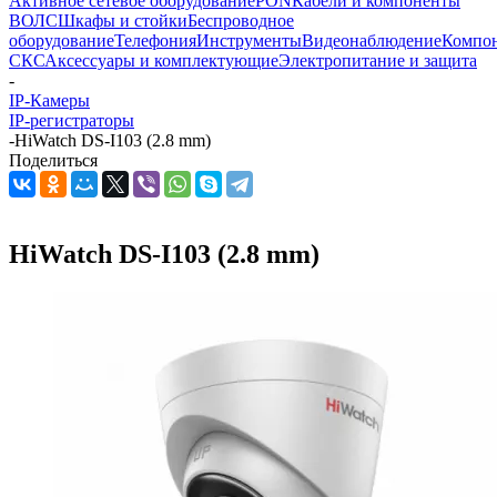
Активное сетевое оборудование
PON
Кабели и компоненты
ВОЛС
Шкафы и стойки
Беспроводное
оборудование
Телефония
Инструменты
Видеонаблюдение
Компо
СКС
Аксессуары и комплектующие
Электропитание и защита
-
IP-Камеры
IP-регистраторы
-
HiWatch DS-I103 (2.8 mm)
Поделиться
HiWatch DS-I103 (2.8 mm)