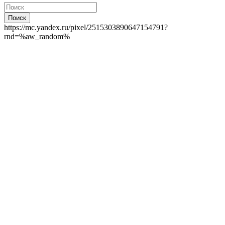
Поиск
https://mc.yandex.ru/pixel/2515303890647154791?
rnd=%aw_random%