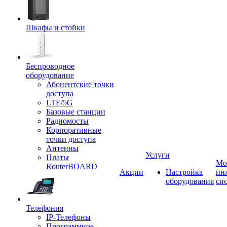
Шкафы и стойки
Беспроводное
оборудование
Абонентские точки
доступа
LTE/5G
Базовые станции
Радиомосты
Корпоративные
точки доступа
Антенны
Услуги
Платы
Мо
RouterBOARD
Акции
Настройка
ин
оборудования
си
Телефония
IP-Телефоны
Программное