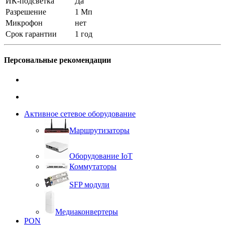
ИК-подсветка
Да
Разрешение
1 Мп
Микрофон
нет
Срок гарантии
1 год
Персональные рекомендации
Активное сетевое оборудование
Маршрутизаторы
Оборудование IoT
Коммутаторы
SFP модули
Медиаконвертеры
PON