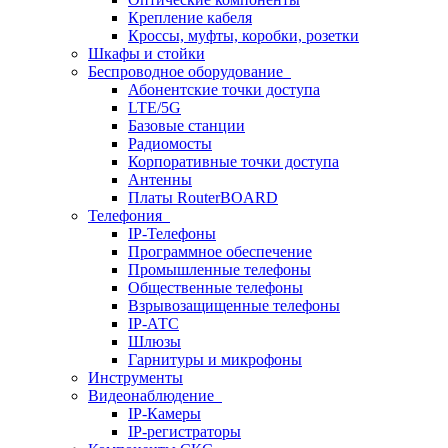
Крепление кабеля
Кроссы, муфты, коробки, розетки
Шкафы и стойки
Беспроводное оборудование
Абонентские точки доступа
LTE/5G
Базовые станции
Радиомосты
Корпоративные точки доступа
Антенны
Платы RouterBOARD
Телефония
IP-Телефоны
Программное обеспечение
Промышленные телефоны
Общественные телефоны
Взрывозащищенные телефоны
IP-АТС
Шлюзы
Гарнитуры и микрофоны
Инструменты
Видеонаблюдение
IP-Камеры
IP-регистраторы