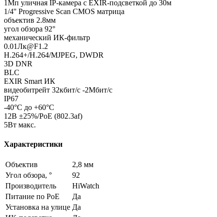
1Мп уличная IP-камера с EXIR-подсветкой до 30м
1/4'' Progressive Scan CMOS матрица
объектив 2.8мм
угол обзора 92°
механический ИК-фильтр
0.01Лк@F1.2
H.264+/H.264/MJPEG, DWDR
3D DNR
BLC
EXIR Smart ИК
видеобитрейт 32кбит/с -2Мбит/с
IP67
-40°C до +60°C
12В ±25%/PoE (802.3af)
5Вт макс.
Характеристики
Объектив
2,8 мм
Угол обзора, °
92
Производитель
HiWatch
Питание по PoE
Да
Установка на улице
Да