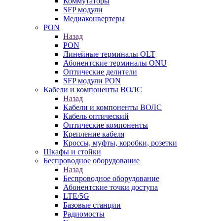
Коммутаторы
SFP модули
Медиаконвертеры
PON
Назад
PON
Линейные терминалы OLT
Абонентские терминалы ONU
Оптические делители
SFP модули PON
Кабели и компоненты ВОЛС
Назад
Кабели и компоненты ВОЛС
Кабель оптический
Оптические компоненты
Крепление кабеля
Кроссы, муфты, коробки, розетки
Шкафы и стойки
Беспроводное оборудование
Назад
Беспроводное оборудование
Абонентские точки доступа
LTE/5G
Базовые станции
Радиомосты