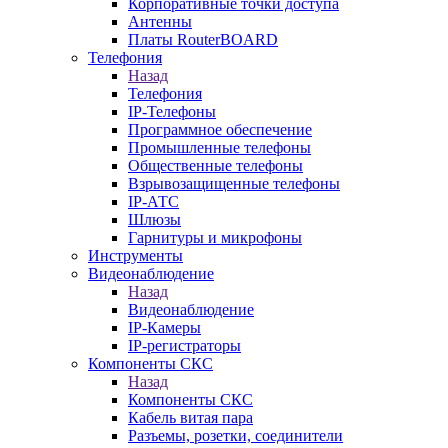
Корпоративные точки доступа
Антенны
Платы RouterBOARD
Телефония
Назад
Телефония
IP-Телефоны
Программное обеспечение
Промышленные телефоны
Общественные телефоны
Взрывозащищенные телефоны
IP-АТС
Шлюзы
Гарнитуры и микрофоны
Инструменты
Видеонаблюдение
Назад
Видеонаблюдение
IP-Камеры
IP-регистраторы
Компоненты СКС
Назад
Компоненты СКС
Кабель витая пара
Разъемы, розетки, соединители