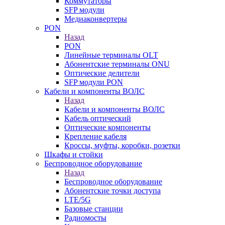
Коммутаторы
SFP модули
Медиаконвертеры
PON
Назад
PON
Линейные терминалы OLT
Абонентские терминалы ONU
Оптические делители
SFP модули PON
Кабели и компоненты ВОЛС
Назад
Кабели и компоненты ВОЛС
Кабель оптический
Оптические компоненты
Крепление кабеля
Кроссы, муфты, коробки, розетки
Шкафы и стойки
Беспроводное оборудование
Назад
Беспроводное оборудование
Абонентские точки доступа
LTE/5G
Базовые станции
Радиомосты