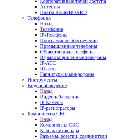
Корпоративные точки доступа
Антенны
Платы RouterBOARD
Телефония
Назад
Телефония
IP-Телефоны
Программное обеспечение
Промышленные телефоны
Общественные телефоны
Взрывозащищенные телефоны
IP-АТС
Шлюзы
Гарнитуры и микрофоны
Инструменты
Видеонаблюдение
Назад
Видеонаблюдение
IP-Камеры
IP-регистраторы
Компоненты СКС
Назад
Компоненты СКС
Кабель витая пара
Разъемы, розетки, соединители