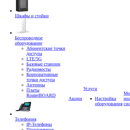
Шкафы и стойки
Беспроводное
оборудование
Абонентские точки
доступа
LTE/5G
Базовые станции
Радиомосты
Корпоративные
точки доступа
Антенны
Услуги
Платы
Мо
RouterBOARD
Акции
Настройка
ин
оборудования
си
Телефония
IP-Телефоны
Программное