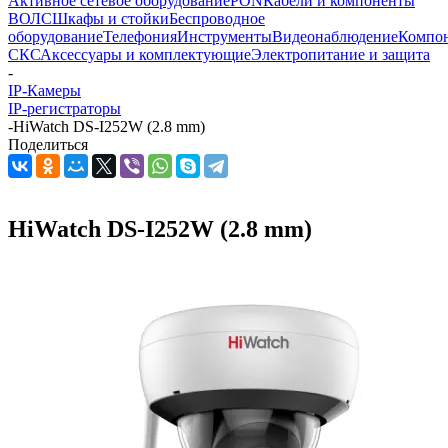
Активное сетевое оборудование
PON
Кабели и компоненты
ВОЛС
Шкафы и стойки
Беспроводное
оборудование
Телефония
Инструменты
Видеонаблюдение
Компо
СКС
Аксессуары и комплектующие
Электропитание и защита
-
IP-Камеры
IP-регистраторы
-
HiWatch DS-I252W (2.8 mm)
Поделиться
HiWatch DS-I252W (2.8 mm)