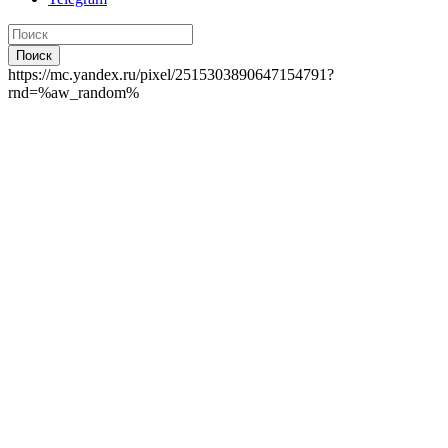
Поиск
https://mc.yandex.ru/pixel/2515303890647154791?
rnd=%aw_random%