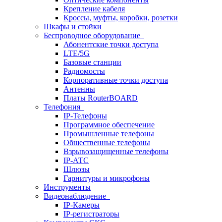
Крепление кабеля
Кроссы, муфты, коробки, розетки
Шкафы и стойки
Беспроводное оборудование
Абонентские точки доступа
LTE/5G
Базовые станции
Радиомосты
Корпоративные точки доступа
Антенны
Платы RouterBOARD
Телефония
IP-Телефоны
Программное обеспечение
Промышленные телефоны
Общественные телефоны
Взрывозащищенные телефоны
IP-АТС
Шлюзы
Гарнитуры и микрофоны
Инструменты
Видеонаблюдение
IP-Камеры
IP-регистраторы