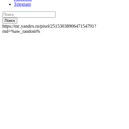
Telegram
Поиск
https://mc.yandex.ru/pixel/2515303890647154791?
rnd=%aw_random%