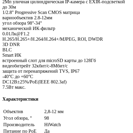
2Мп уличная цилиндрическая IP-камера с EXIR-подсветкой
до 30м
1/2.8'' Progressive Scan CMOS матрица
вариообъектив 2.8-12мм
угол обзора 98°-34°
механический ИК-фильтр
0.01Лк@F1.2
H.265/H.265+/H.264/H.264+/MJPEG, ROI, DWDR
3D DNR
BLC
Smart ИК
встроенный слот для microSD карты до 128Гб
видеобитрейт 32кбит/с-8Мбит/с
защита от перенапряжений TVS, IP67
-40°C до +60°C
DC12В±25%/PoE(IEEE 802.3af)
7.5Вт макс.
Характеристики
Объектив
2,8-12 мм
Угол обзора, °
98
Производитель
HiWatch
Питание по PoE
Да