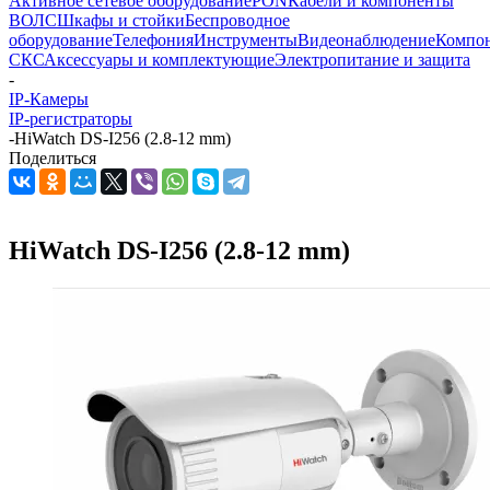
Активное сетевое оборудование
PON
Кабели и компоненты
ВОЛС
Шкафы и стойки
Беспроводное
оборудование
Телефония
Инструменты
Видеонаблюдение
Компо
СКС
Аксессуары и комплектующие
Электропитание и защита
-
IP-Камеры
IP-регистраторы
-
HiWatch DS-I256 (2.8-12 mm)
Поделиться
HiWatch DS-I256 (2.8-12 mm)