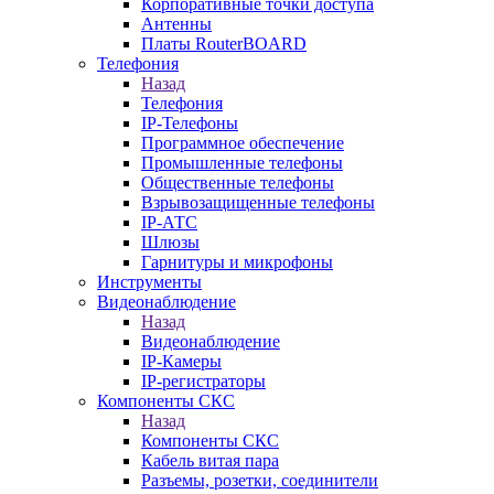
Корпоративные точки доступа
Антенны
Платы RouterBOARD
Телефония
Назад
Телефония
IP-Телефоны
Программное обеспечение
Промышленные телефоны
Общественные телефоны
Взрывозащищенные телефоны
IP-АТС
Шлюзы
Гарнитуры и микрофоны
Инструменты
Видеонаблюдение
Назад
Видеонаблюдение
IP-Камеры
IP-регистраторы
Компоненты СКС
Назад
Компоненты СКС
Кабель витая пара
Разъемы, розетки, соединители