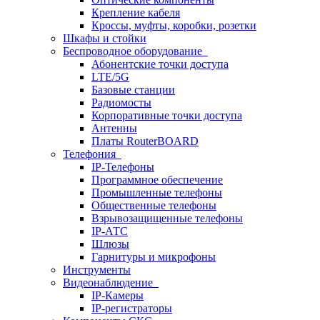
Крепление кабеля
Кроссы, муфты, коробки, розетки
Шкафы и стойки
Беспроводное оборудование
Абонентские точки доступа
LTE/5G
Базовые станции
Радиомосты
Корпоративные точки доступа
Антенны
Платы RouterBOARD
Телефония
IP-Телефоны
Программное обеспечение
Промышленные телефоны
Общественные телефоны
Взрывозащищенные телефоны
IP-АТС
Шлюзы
Гарнитуры и микрофоны
Инструменты
Видеонаблюдение
IP-Камеры
IP-регистраторы