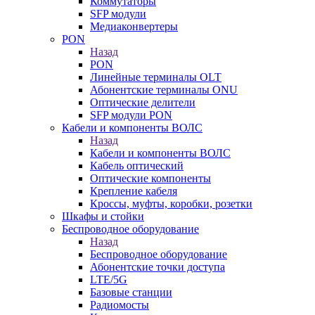
Коммутаторы
SFP модули
Медиаконвертеры
PON
Назад
PON
Линейные терминалы OLT
Абонентские терминалы ONU
Оптические делители
SFP модули PON
Кабели и компоненты ВОЛС
Назад
Кабели и компоненты ВОЛС
Кабель оптический
Оптические компоненты
Крепление кабеля
Кроссы, муфты, коробки, розетки
Шкафы и стойки
Беспроводное оборудование
Назад
Беспроводное оборудование
Абонентские точки доступа
LTE/5G
Базовые станции
Радиомосты