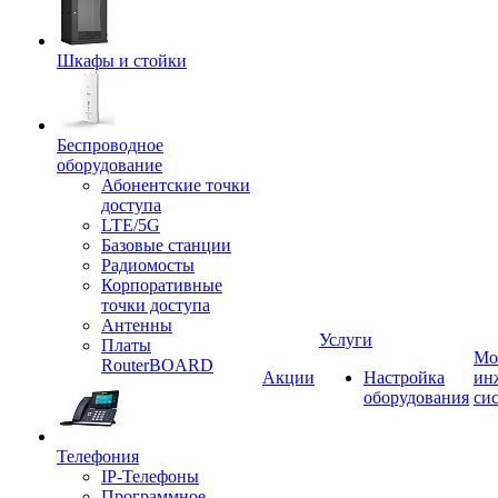
Шкафы и стойки
Беспроводное
оборудование
Абонентские точки
доступа
LTE/5G
Базовые станции
Радиомосты
Корпоративные
точки доступа
Антенны
Услуги
Платы
Мо
RouterBOARD
Акции
Настройка
ин
оборудования
си
Телефония
IP-Телефоны
Программное