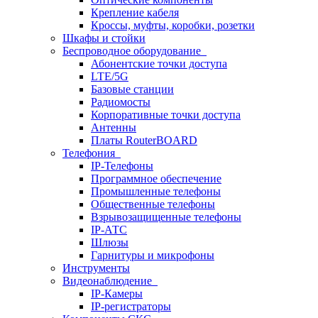
Крепление кабеля
Кроссы, муфты, коробки, розетки
Шкафы и стойки
Беспроводное оборудование
Абонентские точки доступа
LTE/5G
Базовые станции
Радиомосты
Корпоративные точки доступа
Антенны
Платы RouterBOARD
Телефония
IP-Телефоны
Программное обеспечение
Промышленные телефоны
Общественные телефоны
Взрывозащищенные телефоны
IP-АТС
Шлюзы
Гарнитуры и микрофоны
Инструменты
Видеонаблюдение
IP-Камеры
IP-регистраторы