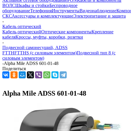
Активное сетевое оборудование
PON
Кабели и компоненты
ВОЛС
Шкафы и стойки
Беспроводное
оборудование
Телефония
Инструменты
Видеонаблюдение
Компо
СКС
Аксессуары и комплектующие
Электропитание и защита
-
Кабель оптический
Кабель оптический
Оптические компоненты
Крепление
кабеля
Кроссы, муфты, коробки, розетки
-
Подвесной самонесущий, ADSS
FTTH
FTTHS (с силовым элементом)
Подвесной тип 8 (с
силовым элементом)
-
Alpha Mile ADSS 601-01-48
Поделиться
Alpha Mile ADSS 601-01-48