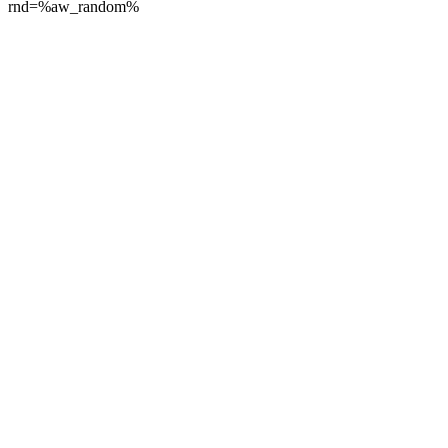
rnd=%aw_random%