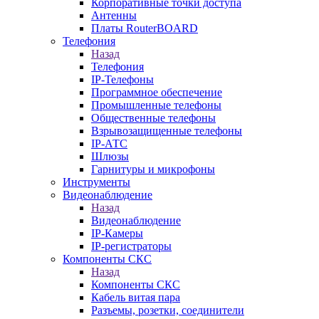
Корпоративные точки доступа
Антенны
Платы RouterBOARD
Телефония
Назад
Телефония
IP-Телефоны
Программное обеспечение
Промышленные телефоны
Общественные телефоны
Взрывозащищенные телефоны
IP-АТС
Шлюзы
Гарнитуры и микрофоны
Инструменты
Видеонаблюдение
Назад
Видеонаблюдение
IP-Камеры
IP-регистраторы
Компоненты СКС
Назад
Компоненты СКС
Кабель витая пара
Разъемы, розетки, соединители