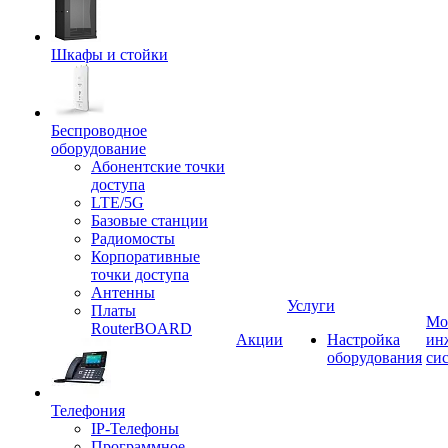
Шкафы и стойки
Беспроводное
оборудование
Абонентские точки
доступа
LTE/5G
Базовые станции
Радиомосты
Корпоративные
точки доступа
Антенны
Услуги
Платы
Мо
RouterBOARD
Акции
Настройка
ин
оборудования
си
Телефония
IP-Телефоны
Программное