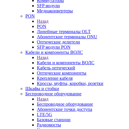
Коммутаторы
SFP модули
Медиаконвертеры
PON
Назад
PON
Линейные терминалы OLT
Абонентские терминалы ONU
Оптические делители
SFP модули PON
Кабели и компоненты ВОЛС
Назад
Кабели и компоненты ВОЛС
Кабель оптический
Оптические компоненты
Крепление кабеля
Кроссы, муфты, коробки, розетки
Шкафы и стойки
Беспроводное оборудование
Назад
Беспроводное оборудование
Абонентские точки доступа
LTE/5G
Базовые станции
Радиомосты