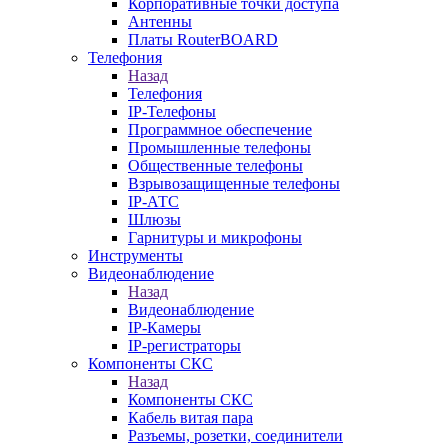
Корпоративные точки доступа
Антенны
Платы RouterBOARD
Телефония
Назад
Телефония
IP-Телефоны
Программное обеспечение
Промышленные телефоны
Общественные телефоны
Взрывозащищенные телефоны
IP-АТС
Шлюзы
Гарнитуры и микрофоны
Инструменты
Видеонаблюдение
Назад
Видеонаблюдение
IP-Камеры
IP-регистраторы
Компоненты СКС
Назад
Компоненты СКС
Кабель витая пара
Разъемы, розетки, соединители