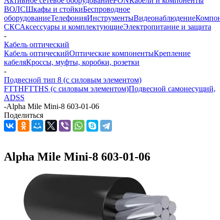
Активное сетевое оборудование
PON
Кабели и компоненты
ВОЛС
Шкафы и стойки
Беспроводное
оборудование
Телефония
Инструменты
Видеонаблюдение
Компо
СКС
Аксессуары и комплектующие
Электропитание и защита
-
Кабель оптический
Кабель оптический
Оптические компоненты
Крепление
кабеля
Кроссы, муфты, коробки, розетки
-
Подвесной тип 8 (с силовым элементом)
FTTH
FTTHS (с силовым элементом)
Подвесной самонесущий,
ADSS
-
Alpha Mile Mini-8 603-01-06
Поделиться
Alpha Mile Mini-8 603-01-06