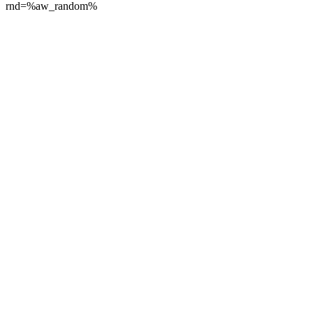
rnd=%aw_random%