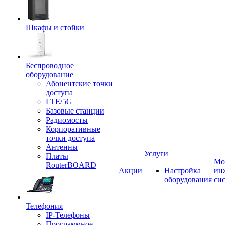
Шкафы и стойки
Беспроводное
оборудование
Абонентские точки
доступа
LTE/5G
Базовые станции
Радиомосты
Корпоративные
точки доступа
Антенны
Услуги
Платы
Мо
RouterBOARD
Акции
Настройка
ин
оборудования
си
Телефония
IP-Телефоны
Программное