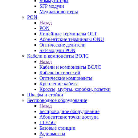
Коммутаторы
SFP модули
Медиаконвертеры
PON
Назад
PON
Линейные терминалы OLT
Абонентские терминалы ONU
Оптические делители
SFP модули PON
Кабели и компоненты ВОЛС
Назад
Кабели и компоненты ВОЛС
Кабель оптический
Оптические компоненты
Крепление кабеля
Кроссы, муфты, коробки, розетки
Шкафы и стойки
Беспроводное оборудование
Назад
Беспроводное оборудование
Абонентские точки доступа
LTE/5G
Базовые станции
Радиомосты