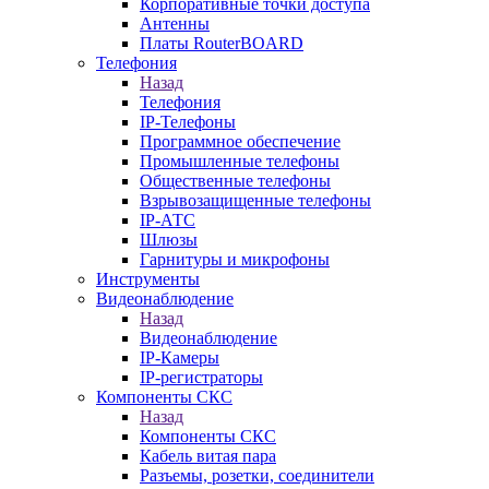
Корпоративные точки доступа
Антенны
Платы RouterBOARD
Телефония
Назад
Телефония
IP-Телефоны
Программное обеспечение
Промышленные телефоны
Общественные телефоны
Взрывозащищенные телефоны
IP-АТС
Шлюзы
Гарнитуры и микрофоны
Инструменты
Видеонаблюдение
Назад
Видеонаблюдение
IP-Камеры
IP-регистраторы
Компоненты СКС
Назад
Компоненты СКС
Кабель витая пара
Разъемы, розетки, соединители