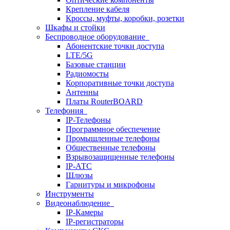
Крепление кабеля
Кроссы, муфты, коробки, розетки
Шкафы и стойки
Беспроводное оборудование
Абонентские точки доступа
LTE/5G
Базовые станции
Радиомосты
Корпоративные точки доступа
Антенны
Платы RouterBOARD
Телефония
IP-Телефоны
Программное обеспечение
Промышленные телефоны
Общественные телефоны
Взрывозащищенные телефоны
IP-АТС
Шлюзы
Гарнитуры и микрофоны
Инструменты
Видеонаблюдение
IP-Камеры
IP-регистраторы