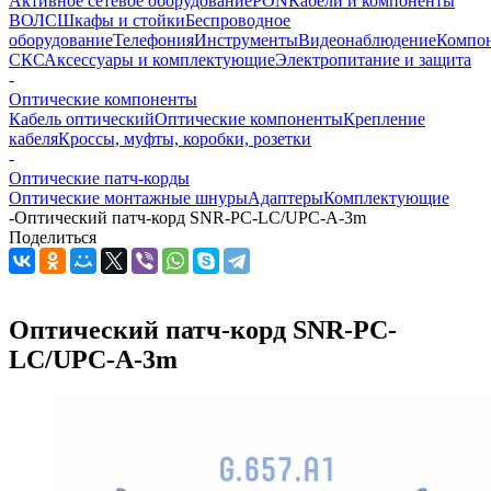
Активное сетевое оборудование
PON
Кабели и компоненты
ВОЛС
Шкафы и стойки
Беспроводное
оборудование
Телефония
Инструменты
Видеонаблюдение
Компо
СКС
Аксессуары и комплектующие
Электропитание и защита
-
Оптические компоненты
Кабель оптический
Оптические компоненты
Крепление
кабеля
Кроссы, муфты, коробки, розетки
-
Оптические патч-корды
Оптические монтажные шнуры
Адаптеры
Комплектующие
-
Оптический патч-корд SNR-PC-LC/UPC-A-3m
Поделиться
Оптический патч-корд SNR-PC-
LC/UPC-A-3m