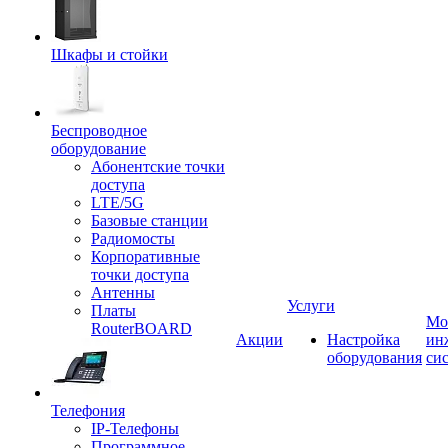
Шкафы и стойки
Беспроводное
оборудование
Абонентские точки
доступа
LTE/5G
Базовые станции
Радиомосты
Корпоративные
точки доступа
Антенны
Услуги
Платы
Мо
RouterBOARD
Акции
Настройка
ин
оборудования
си
Телефония
IP-Телефоны
Программное