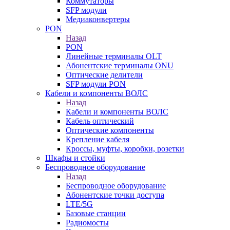
Коммутаторы
SFP модули
Медиаконвертеры
PON
Назад
PON
Линейные терминалы OLT
Абонентские терминалы ONU
Оптические делители
SFP модули PON
Кабели и компоненты ВОЛС
Назад
Кабели и компоненты ВОЛС
Кабель оптический
Оптические компоненты
Крепление кабеля
Кроссы, муфты, коробки, розетки
Шкафы и стойки
Беспроводное оборудование
Назад
Беспроводное оборудование
Абонентские точки доступа
LTE/5G
Базовые станции
Радиомосты