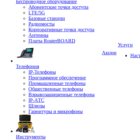
Беспроводное оборудование
Абонентские точки доступа
LTE/5G
Базовые станции
Радиомосты
Корпоративные точки доступа
Антенны
Платы RouterBOARD
Услуги
Акции
Нас
Телефония
IP-Телефоны
Программное обеспечение
Промышленные телефоны
Общественные телефоны
Взрывозащищенные телефоны
IP-АТС
Шлюзы
Гарнитуры и микрофоны
Инструменты