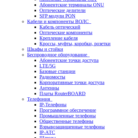
Абонентские терминалы ONU
Оптические делители
SFP модули PON
Кабели и компоненты ВОЛС
Кабель оптический
Оптические компоненты
Крепление кабеля
Кроссы, муфты, коробки, розетки
Шкафы и стойки
Беспроводное оборудование
Абонентские точки доступа
LTE/5G
Базовые станции
Радиомосты
Корпоративные точки доступа
Антенны
Платы RouterBOARD
Телефония
IP-Телефоны
Программное обеспечение
Промышленные телефоны
Общественные телефоны
Взрывозащищенные телефоны
IP-АТС
Шлюзы