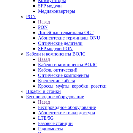
Коммутаторы
SFP модули
Медиаконвертеры
PON
Назад
PON
Линейные терминалы OLT
Абонентские терминалы ONU
Оптические делители
SFP модули PON
Кабели и компоненты ВОЛС
Назад
Кабели и компоненты ВОЛС
Кабель оптический
Оптические компоненты
Крепление кабеля
Кроссы, муфты, коробки, розетки
Шкафы и стойки
Беспроводное оборудование
Назад
Беспроводное оборудование
Абонентские точки доступа
LTE/5G
Базовые станции
Радиомосты