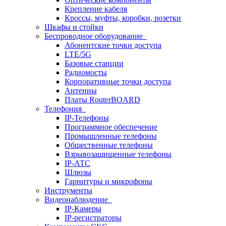
Крепление кабеля
Кроссы, муфты, коробки, розетки
Шкафы и стойки
Беспроводное оборудование
Абонентские точки доступа
LTE/5G
Базовые станции
Радиомосты
Корпоративные точки доступа
Антенны
Платы RouterBOARD
Телефония
IP-Телефоны
Программное обеспечение
Промышленные телефоны
Общественные телефоны
Взрывозащищенные телефоны
IP-АТС
Шлюзы
Гарнитуры и микрофоны
Инструменты
Видеонаблюдение
IP-Камеры
IP-регистраторы