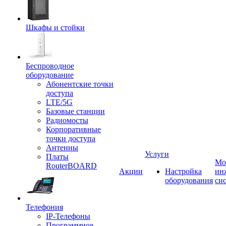
Шкафы и стойки
Беспроводное
оборудование
Абонентские точки
доступа
LTE/5G
Базовые станции
Радиомосты
Корпоративные
точки доступа
Антенны
Услуги
Платы
Мо
RouterBOARD
Акции
Настройка
ин
оборудования
си
Телефония
IP-Телефоны
Программное