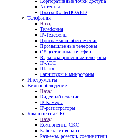
Корпоративные точки доступа
Антенны
Платы RouterBOARD
Телефония
Назад
Телефония
IP-Телефоны
Программное обеспечение
Промышленные телефоны
Общественные телефоны
Взрывозащищенные телефоны
IP-АТС
Шлюзы
Гарнитуры и микрофоны
Инструменты
Видеонаблюдение
Назад
Видеонаблюдение
IP-Камеры
IP-регистраторы
Компоненты СКС
Назад
Компоненты СКС
Кабель витая пара
Разъемы, розетки, соединители