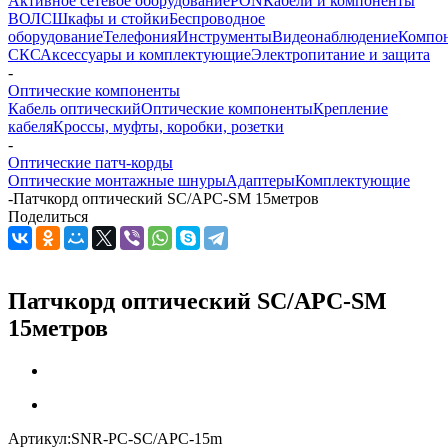
Активное сетевое оборудование
PON
Кабели и компоненты
ВОЛС
Шкафы и стойки
Беспроводное
оборудование
Телефония
Инструменты
Видеонаблюдение
Компо
СКС
Аксессуары и комплектующие
Электропитание и защита
-
Оптические компоненты
Кабель оптический
Оптические компоненты
Крепление
кабеля
Кроссы, муфты, коробки, розетки
-
Оптические патч-корды
Оптические монтажные шнуры
Адаптеры
Комплектующие
-
Патчкорд оптический SC/APC-SM 15метров
Поделиться
Патчкорд оптический SC/APC-SM
15метров
Артикул:
SNR-PC-SC/APC-15m